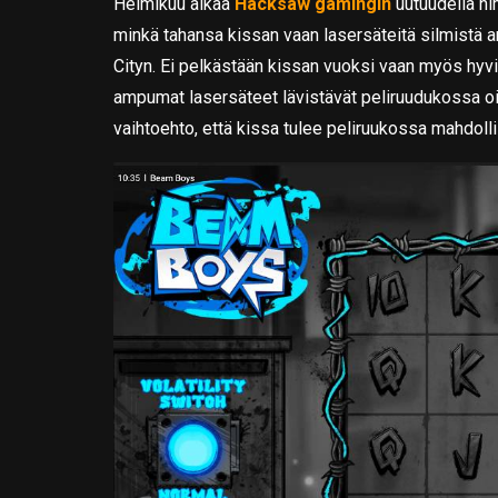
Helmikuu alkaa
Hacksaw gamingin
uutuudella n
minkä tahansa kissan vaan lasersäteitä silmistä 
Cityn. Ei pelkästään kissan vuoksi vaan myös hyvi
ampumat lasersäteet lävistävät peliruudukossa oik
vaihtoehto, että kissa tulee peliruukossa mahdoll