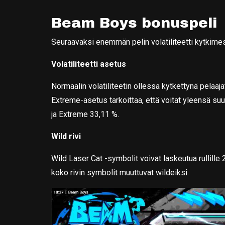
Beam Boys bonuspeli
Seuraavaksi enemmän pelin volatiliteetti kytkimes
Volatiliteetti asetus
Normaalin volatiliteetin ollessa kytkettynä pelaa
Extreme-asetus tarkoittaa, että voitat yleensä 
ja Extreme 33,11 %.
Wild rivi
Wild Laser Cat -symbolit voivat laskeutua rullill
koko rivin symbolit muuttuvat wildeiksi.