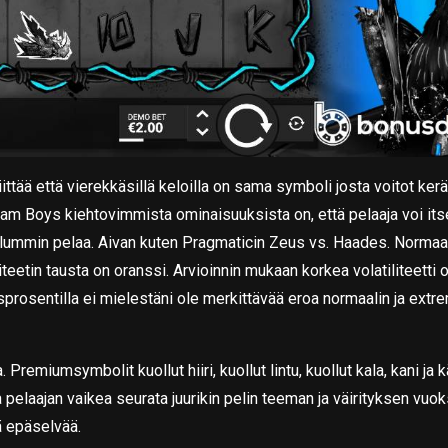
riittää että vierekkäsillä keloilla on sama symboli josta voitot kerä
eam Boys kiehtovimmista ominaisuuksista on, että pelaaja voi itse
elummin pelaa. Aivan kuten Pragmaticin Zeus vs. Haades. Normaa
liteetin tausta on oranssi. Arvioinnin mukaan korkea volatiliteetti 
prosentilla ei mielestäni ole merkittävää eroa normaalin ja extr
remiumsymbolit kuollut hiiri, kuollut lintu, kuollut kala, kani ja
a pelaajan vaikea seurata juurikin pelin teeman ja väirityksen vuoks
ää epäselvää.