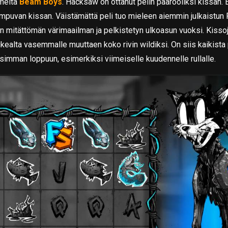
imeltä
Beam Boys
. Hacksaw on ottanut pelin päärooliksi kissan. 
ampuvan kissan. Väistämättä peli tuo mieleen aiemmin julkaistun
n mitättömän värimaailman ja pelkistetyn ulkoasun vuoksi. Kisso
ealta vasemmalle muuttaen koko rivin wildiksi. On siis kaikista
isimman loppuun, esimerkiksi viimeiselle kuudennelle rullalle.