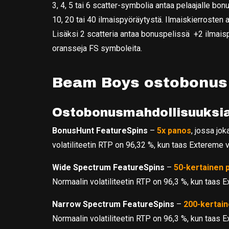
3, 4, 5 tai 6 scatter-symbolia antaa pelaajalle bon
10, 20 tai 40 ilmaispyöräytystä. Ilmaiskierroste
Lisäksi 2 scatteria antaa bonuspelissä +2 ilmaispy
oransseja FS symboleita.
Beam Boys ostobonus
Ostobonusmahdollisuuksia 
BonusHunt FeatureSpins
–
5x panos
, jossa jo
volatiliteetin RTP on 96,32 %, kun taas Extereme v
Wide Spectrum FeatureSpins
–
50-kertainen 
Normaalin volatiliteetin RTP on 96,3 %, kun taas E
Narrow Spectrum FeatureSpins
–
200-kertai
Normaalin volatiliteetin RTP on 96,3 %, kun taas E