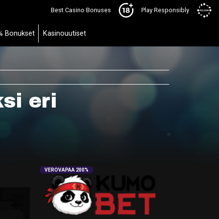
Best Casino Bonuses
Play Responsibly
% Bonukset
Kasinouutiset
i eri
VEROVAPAA 200%