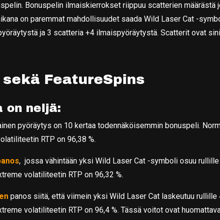
uspelin. Bonuspelin ilmaiskierrokset riippuu scatterien määrästä j
n aikana on paremmat mahdollisuudet saada Wild Laser Cat -symbo
öräytystä ja 3 scatteria +4 ilmaispyöräytystä. Scatterit ovat sin
 sekä FeatureSpins
on neljä:
kainen pyöräytys on 10 kertaa todennäköisemmin bonuspeli. Norm
olatiliteetin RTP on 96,38 %.
panos
, jossa vähintään yksi Wild Laser Cat -symboli osuu rullille
xtreme volatiliteetin RTP on 96,32 %.
nen
panos siitä, että viimein yksi Wild Laser Cat laskeutuu rullille
xtreme volatiliteetin RTP on 96,4 %. Tässä voitot ovat huomattava