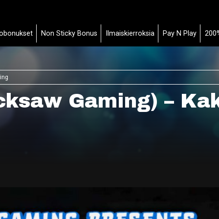
obonukset
Non Sticky Bonus
Ilmaiskierroksia
Pay N Play
200
ing
ksaw Gaming) – Kaks