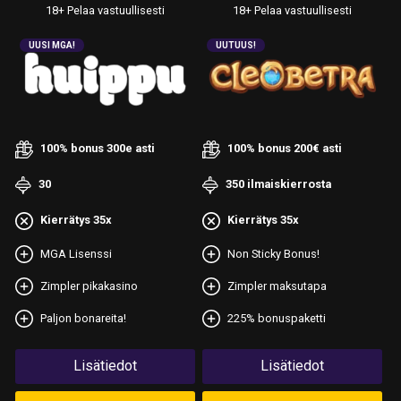
18+ Pelaa vastuullisesti
18+ Pelaa vastuullisesti
UUSI MGA!
UUTUUS!
100% bonus 300e asti
100% bonus 200€ asti
30
350 ilmaiskierrosta
Kierrätys 35x
Kierrätys 35x
MGA Lisenssi
Non Sticky Bonus!
Zimpler pikakasino
Zimpler maksutapa
Paljon bonareita!
225% bonuspaketti
Lisätiedot
Lisätiedot