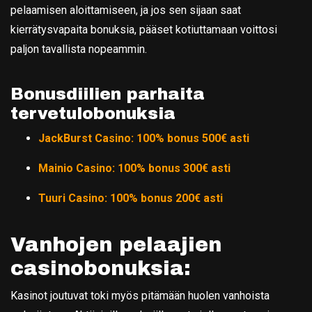
pelaamisen aloittamiseen, ja jos sen sijaan saat
kierrätysvapaita bonuksia, pääset kotiuttamaan voittosi
paljon tavallista nopeammin.
Bonusdiilien parhaita
tervetulobonuksia
JackBurst Casino
: 100% bonus 500€ asti
Mainio Casino
: 100% bonus 300€ asti
Tuuri Casino
: 100% bonus 200€ asti
Vanhojen pelaajien
casinobonuksia:
Kasinot joutuvat toki myös pitämään huolen vanhoista