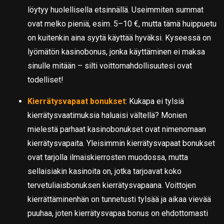
löytyy huolellisella etsinnällä. Useimmiten summat
ovat melko pieniä, esim. 5–10 €, mutta tämä huippuetu
on kuitenkin aina syytä käyttää hyväksi. Kyseessä on
lyömätön kasinobonus, jonka käyttäminen ei maksa
sinulle mitään – silti voittomahdollisuutesi ovat
todelliset!
Kierrätysvapaat bonukset
: Kukapa ei tylsiä
kierrätysvaatimuksia haluaisi vältellä? Monien
mielestä parhaat kasinobonukset ovat nimenomaan
kierrätysvapaita. Yleisimmin kierrätysvapaat bonukset
ovat tarjolla ilmaiskierrosten muodossa, mutta
sellaisiakin kasinoita on, jotka tarjoavat koko
tervetuliaisbonuksen kierrätysvapaana. Voittojen
kierrättäminenhän on tunnetusti tylsää ja aikaa vievää
puuhaa, joten kierrätysvapaa bonus on ehdottomasti