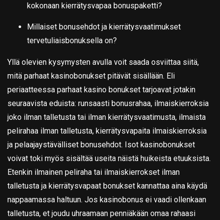
kokonaan kierrätysvapaa bonuspaketti?
Millaiset bonusehdot ja kierrätysvaatimukset
tervetuliaisbonuksella on?
Yllä olevien kysymysten avulla voit saada osviittaa siitä,
mitä parhaat kasinobonukset pitävät sisällään. Eli
periaatteessa parhaat kasino bonukset tarjoavat jotakin
seuraavista eduista: runsaasti bonusrahaa, ilmaiskierroksia
joko ilman talletusta tai ilman kierrätysvaatimusta, ilmaista
pelirahaa ilman talletusta, kierrätysvapaita ilmaiskierroksia
ja pelaajaystävälliset bonusehdot. Isot kasinobonukset
voivat toki myös sisältää useita näistä huikeista etuuksista.
Etenkin ilmainen peliraha tai ilmaiskierrokset ilman
talletusta ja kierrätysvapaat bonukset kannattaa aina käydä
nappaamassa haltuun. Jos kasinobonus ei vaadi ollenkaan
talletusta, et joudu uhraamaan penniäkään omaa rahaasi