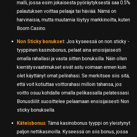
malli, jossa esim jokaisesta pyöräytyksestä saa 0.5%
palautuksen voittaa pelaaja tai häviää. Nämä on
harvinaisia, mutta muutamia löytyy markkinoilta, kuten
Boom Casino.
Non Sticky bonukset
: Jos kyseessä on non sticky -
tyyppinen kasinobonus, pelaat aina ensisijaisesti
omalla rahallasi ja vasta sitten bonuksilla. Näin ollen
kierrätysvaatimukset eivät astu voimaan ennen kuin
olet käyttänyt omat pelirahasi. Se merkitsee siis sitä,
että voit kotiuttaa voittorahasi milloin tahansa, jos
voitto osuu kohdalle omalla pelikassalla pelatessasi.
Bonusdiilit suosittelee pelaamaan ensisijaisesti Non
sticky bonuksella.
Käteisbonus
: Tämä kasinobonus tyyppi on yleistynyt
paljon nettikasinoilla. Kyseessä on siis bonus, jossa