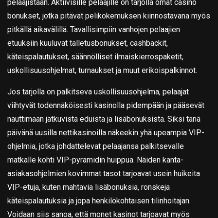
pelaajistaan. Aktiivisille pelaajille on tarjolla omat casino
bonukset, jotka pitävät pelikokemuksen kiinnostavana myös
pitkällä aikavälillä. Tavallisimpiin vanhojen pelaajien
etuuksiin kuuluvat talletusbonukset, cashbackit,
käteispalautukset, säännölliset ilmaiskierrospaketit,
uskollisuusohjelmat, turnaukset ja muut erikoispalkinnot.
Jos tarjolla on palkitseva uskollisuusohjelma, pelaajat
viihtyvät todennäköisesti kasinolla pidempään ja pääsevät
nauttimaan jatkuvista eduista ja lisäbonuksista. Siksi tänä
päivänä uusilla nettikasinoilla näkeekin yhä upeampia VIP-
ohjelmia, jotka johdattelevat pelaajansa palkitsevalle
matkalle kohti VIP-pyramidin huippua. Näiden kanta-
asiakasohjelmien kovimmat tasot tarjoavat usein huikeita
VIP-etuja, kuten mahtavia lisäbonuksia, ronskeja
käteispalautuksia ja jopa henkilökohtaisen tilinhoitajan.
Voidaan siis sanoa, että monet kasinot tarjoavat myös