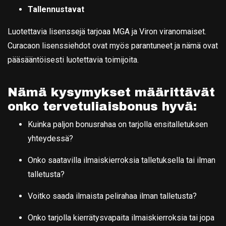
Tallennustavat
Luotettavia lisenssejä tarjoaa MGA ja Viron viranomaiset.
Curacaon lisenssiehdot ovat myös parantuneet ja nämä ovat
pääsääntöisesti luotettavia toimijoita.
Nämä kysymykset määrittävät
onko tervetuliaisbonus hyvä:
Kuinka paljon bonusrahaa on tarjolla ensitalletuksen
yhteydessä?
Onko saatavilla ilmaiskierroksia talletuksella tai ilman
talletusta?
Voitko saada ilmaista pelirahaa ilman talletusta?
Onko tarjolla kierrätysvapaita ilmaiskierroksia tai jopa