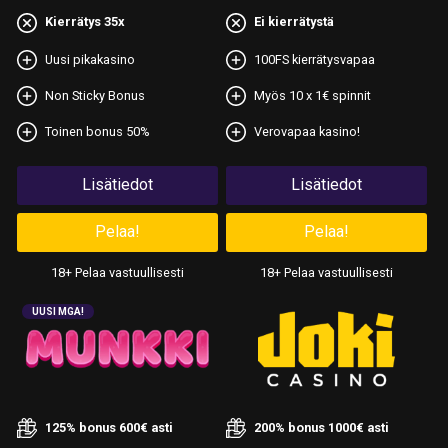
Kierrätys 35x
Ei kierrätystä
Uusi pikakasino
100FS kierrätysvapaa
Non Sticky Bonus
Myös 10 x 1€ spinnit
Toinen bonus 50%
Verovapaa kasino!
Lisätiedot
Lisätiedot
Pelaa!
Pelaa!
18+ Pelaa vastuullisesti
18+ Pelaa vastuullisesti
UUSI MGA!
125% bonus 600€ asti
200% bonus 1000€ asti