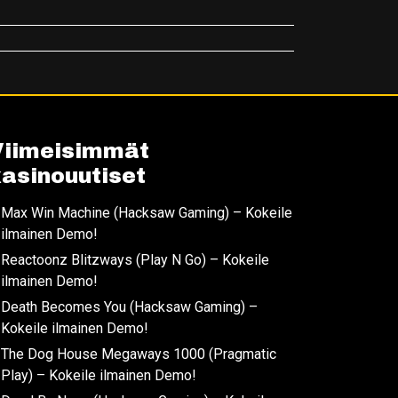
Viimeisimmät
asinouutiset
Max Win Machine (Hacksaw Gaming) – Kokeile
ilmainen Demo!
Reactoonz Blitzways (Play N Go) – Kokeile
ilmainen Demo!
Death Becomes You (Hacksaw Gaming) –
Kokeile ilmainen Demo!
The Dog House Megaways 1000 (Pragmatic
Play) – Kokeile ilmainen Demo!