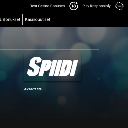
Best Casino Bonuses
Play Responsibly
% Bonukset
Kasinouutiset
Avaa tästä →