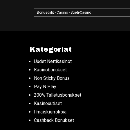
Bonusdiilit
-
Casino
-
Spiidi-Casino
Kategoriat
Uudet Nettikasinot
Kasinobonukset
Non Sticky Bonus
Pay N Play
200% Talletusbonukset
Kasinouutiset
Ilmaiskierroksia
Cashback Bonukset