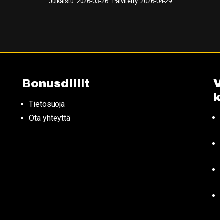
Julkaistu: 2026-03-26 | Päivitetty: 2026-04-29
Bonusdiilit
k
Tietosuoja
Ota yhteyttä