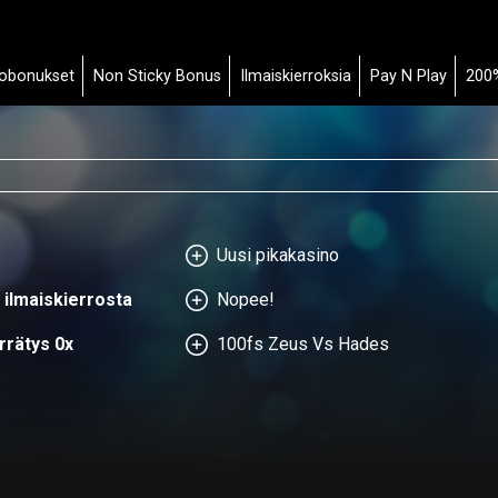
obonukset
Non Sticky Bonus
Ilmaiskierroksia
Pay N Play
200
Uusi pikakasino
 ilmaiskierrosta
Nopee!
rrätys 0x
100fs Zeus Vs Hades