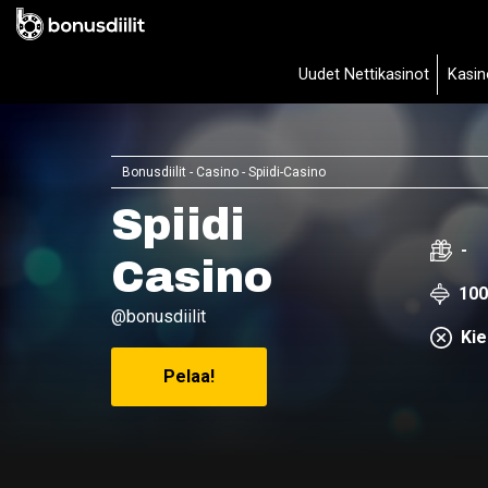
Uudet Nettikasinot
Kasin
Bonusdiilit
-
Casino
-
Spiidi-Casino
Spiidi
-
Casino
100
@bonusdiilit
Kie
Pelaa!