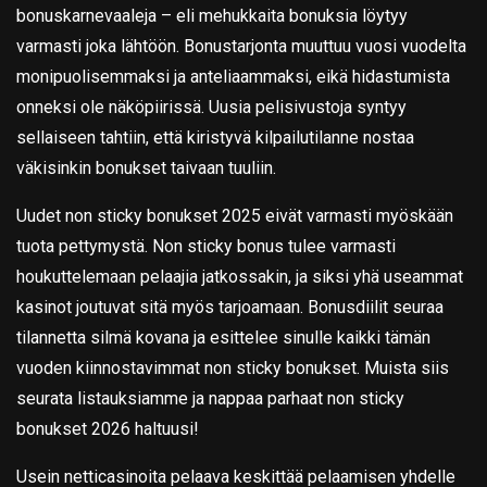
bonuskarnevaaleja – eli mehukkaita bonuksia löytyy
varmasti joka lähtöön. Bonustarjonta muuttuu vuosi vuodelta
monipuolisemmaksi ja anteliaammaksi, eikä hidastumista
onneksi ole näköpiirissä. Uusia pelisivustoja syntyy
sellaiseen tahtiin, että kiristyvä kilpailutilanne nostaa
väkisinkin bonukset taivaan tuuliin.
Uudet non sticky bonukset 2025 eivät varmasti myöskään
tuota pettymystä. Non sticky bonus tulee varmasti
houkuttelemaan pelaajia jatkossakin, ja siksi yhä useammat
kasinot joutuvat sitä myös tarjoamaan. Bonusdiilit seuraa
tilannetta silmä kovana ja esittelee sinulle kaikki tämän
vuoden kiinnostavimmat non sticky bonukset. Muista siis
seurata listauksiamme ja nappaa parhaat non sticky
bonukset 2026 haltuusi!
Usein netticasinoita pelaava keskittää pelaamisen yhdelle