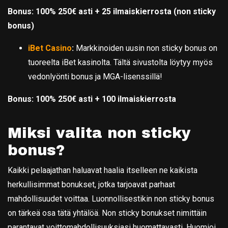
Bonus: 100% 250€ asti + 25 ilmaiskierrosta (non sticky
bonus)
iBet Casino
:
Markkinoiden uusin non sticky bonus on
tuoreelta iBet kasinolta. Tältä sivustolta löytyy myös
vedonlyönti bonus ja MGA-lisenssillä!
Bonus: 100% 250€ asti + 100 ilmaiskierrosta
Miksi valita non sticky
bonus?
Kaikki pelaajathan haluavat haalia itselleen ne kaikista
herkullisimmat bonukset, jotka tarjoavat parhaat
mahdollisuudet voittaa. Luonnollisestikin non sticky bonus
on tärkeä osa tätä yhtälöä. Non sticky bonukset nimittäin
parantavat voittomahdollisuuksiasi huomattavasti. Huomioi,