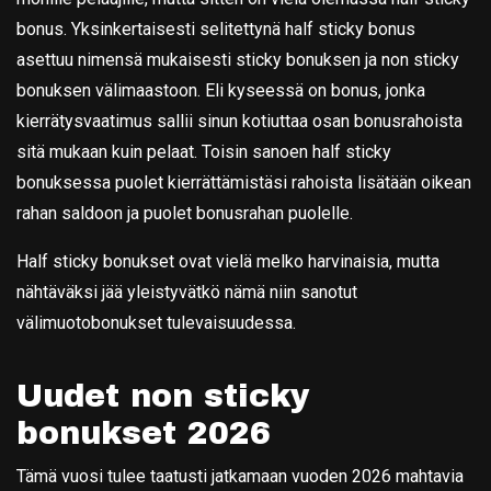
bonus. Yksinkertaisesti selitettynä half sticky bonus
asettuu nimensä mukaisesti sticky bonuksen ja non sticky
bonuksen välimaastoon. Eli kyseessä on bonus, jonka
kierrätysvaatimus sallii sinun kotiuttaa osan bonusrahoista
sitä mukaan kuin pelaat. Toisin sanoen half sticky
bonuksessa puolet kierrättämistäsi rahoista lisätään oikean
rahan saldoon ja puolet bonusrahan puolelle.
Half sticky bonukset ovat vielä melko harvinaisia, mutta
nähtäväksi jää yleistyvätkö nämä niin sanotut
välimuotobonukset tulevaisuudessa.
Uudet non sticky
bonukset 2026
Tämä vuosi tulee taatusti jatkamaan vuoden 2026 mahtavia