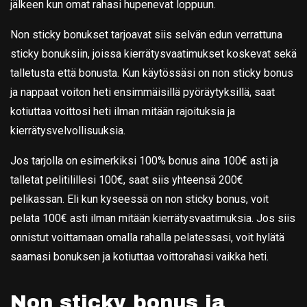
jälkeen kun omat rahasi hupenevat loppuun.
Non sticky bonukset tarjoavat siis selvän edun verrattuna
sticky bonuksiin, joissa kierrätysvaatimukset koskevat sekä
talletusta että bonusta. Kun käytössäsi on non sticky bonus
ja nappaat voiton heti ensimmäisillä pyöräytyksillä, saat
kotiuttaa voittosi heti ilman mitään rajoituksia ja
kierrätysvelvollisuuksia.
Jos tarjolla on esimerkiksi 100% bonus aina 100€ asti ja
talletat pelitilillesi 100€, saat siis yhteensä 200€
pelikassan. Eli kun kyseessä on non sticky bonus, voit
pelata 100€ asti ilman mitään kierrätysvaatimuksia. Jos siis
onnistut voittamaan omalla rahalla pelatessasi, voit hylätä
saamasi bonuksen ja kotiuttaa voittorahasi vaikka heti.
Non sticky bonus ja