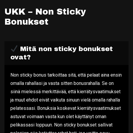
UKK – Non Sticky
Bonukset
Mitä non sticky bonukset
ovat?
Non sticky bonus tarkoittaa sitä, että pelaat aina ensin
omalla rahallasi ja vasta sitten bonusrahalla. Se on
siinä mielessä merkittävää, että kierrätysvaatimukset
ja muut ehdot eivät vaikuta sinuun vielä omalla rahalla
pelatessasi. Bonuksia koskevat kierrätysvaatimukset
astuvat voimaan vasta kun olet käyttänyt oman
pelikassasi loppuun. Non sticky bonukset sallivat