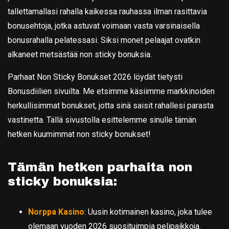
tallettamallasi rahalla kaikessa rauhassa ilman rasittavia
bonusehtoja, jotka astuvat voimaan vasta varsinaisella
bonusrahalla pelatessasi. Siksi monet pelaajat ovatkin
alkaneet metsästää non sticky bonuksia.
Parhaat Non Sticky Bonukset 2026 löydät tietysti
Bonusdiilien sivuilta. Me etsimme käsiimme markkinoiden
herkullisimmat bonukset, jotta sinä saisit rahallesi parasta
vastinetta. Tällä sivustolla esittelemme sinulle tämän
hetken kuumimmat non sticky bonukset!
Tämän hetken parhaita non
sticky bonuksia:
Norppa Kasino
: Uusin kotimainen kasino, joka tulee
olemaan vuoden 2026 suosituimpia pelipaikkoja.