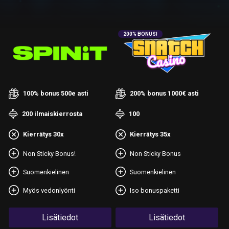
200% BONUS!
100% bonus 500e asti
200% bonus 1000€ asti
200 ilmaiskierrosta
100
Kierrätys 30x
Kierrätys 35x
Non Sticky Bonus!
Non Sticky Bonus
Suomenkielinen
Suomenkielinen
Myös vedonlyönti
Iso bonuspaketti
Lisätiedot
Lisätiedot