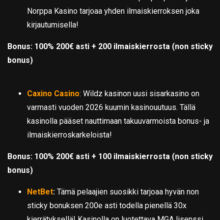
Norppa Kasino tarjoaa yhden ilmaiskierroksen joka
kirjautumisella!
Bonus: 100% 200
€ asti + 200 ilmaiskierrosta (non sticky
bonus)
Caxino Casino
: Wildz kasinon uusi sisarkasino on
varmasti vuoden 2026 kuumin kasinouutuus. Tällä
kasinolla pääset nauttimaan takuuvarmoista bonus- ja
ilmaiskierroskarkeloista!
Bonus: 100% 200
€ asti + 100 ilmaiskierrosta (non sticky
bonus)
NetBet
:
Tämä pelaajien suosikki tarjoaa hyvän non
sticky bonuksen 200e asti todella pienellä 30x
kierrätyksellä! Kasinolla on luotettava MGA lisenssi,