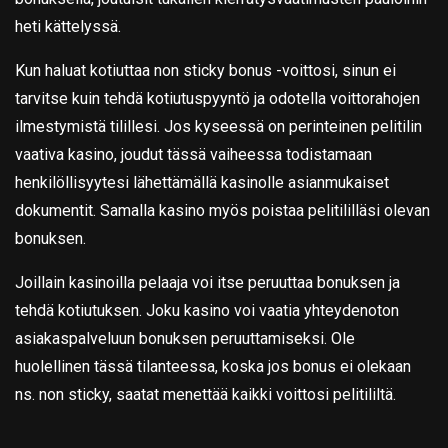
heti kättelyssä.
Kun haluat kotiuttaa non sticky bonus -voittosi, sinun ei
tarvitse kuin tehdä kotiutuspyyntö ja odotella voittorahojen
ilmestymistä tilillesi. Jos kyseessä on perinteinen pelitilin
vaativa kasino, joudut tässä vaiheessa todistamaan
henkilöllisyytesi lähettämällä kasinolle asianmukaiset
dokumentit. Samalla kasino myös poistaa pelitililläsi olevan
bonuksen.
Joillain kasinoilla pelaaja voi itse peruuttaa bonuksen ja
tehdä kotiutuksen. Joku kasino voi vaatia yhteydenoton
asiakaspalveluun bonuksen peruuttamiseksi. Ole
huolellinen tässä tilanteessa, koska jos bonus ei olekaan
ns. non sticky, saatat menettää kaikki voittosi pelitililtä.