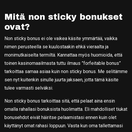
Mitä non sticky bonukset
ovat?
Non sticky bonus ei ole vaikea käsite ymmärtää, vaikka
nimen perusteella se kuulostaakin ehkä vieraalta ja
monimutkaiselta termiltä. Kannattaa myös huomioida, että
toinen kasinomaailmasta tuttu ilmaus ”forfeitable bonus”
tarkoittaa samaa asiaa kuin non sticky bonus. Me selitämme
sen nyt kuitenkin sinulle juurta jaksaen, jotta tämä käsite
tulee varmasti selväksi.
Non sticky bonus tarkoittaa sitä, että pelaat aina ensin
omalla rahallasi bonuksista huolimatta. Eli mahdolliset tiukat
bonusehdot eivät häiritse pelaamistasi ennen kuin olet
käyttänyt omat rahasi loppuun. Vasta kun oma tallettamasi