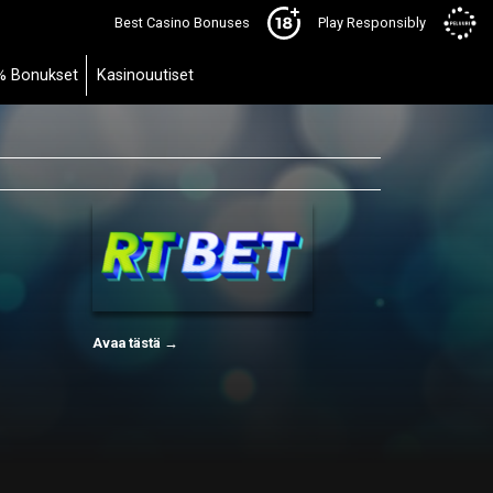
Best Casino Bonuses
Play Responsibly
% Bonukset
Kasinouutiset
Avaa tästä →