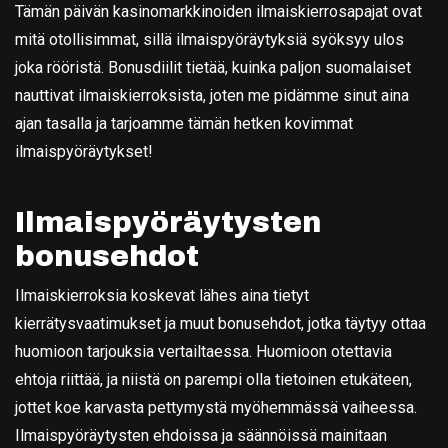
Tämän päivän kasinomarkkinoiden ilmaiskierrosapajat ovat
mitä otollisimmat, sillä ilmaispyöräytyksiä syöksyy ulos
joka rööristä. Bonusdiilit tietää, kuinka paljon suomalaiset
nauttivat ilmaiskierroksista, joten me pidämme sinut aina
ajan tasalla ja tarjoamme tämän hetken kovimmat
ilmaispyöräytykset!
Ilmaispyöräytysten
bonusehdot
Ilmaiskierroksia koskevat lähes aina tietyt
kierrätysvaatimukset ja muut bonusehdot, jotka täytyy ottaa
huomioon tarjouksia vertailtaessa. Huomioon otettavia
ehtoja riittää, ja niistä on parempi olla tietoinen etukäteen,
jottet koe karvasta pettymystä myöhemmässä vaiheessa.
Ilmaispyöräytysten ehdoissa ja säännöissä mainitaan