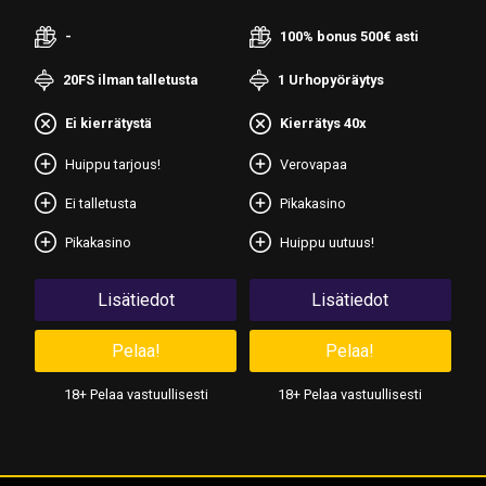
-
100% bonus 500€ asti
20FS ilman talletusta
1 Urhopyöräytys
Ei kierrätystä
Kierrätys 40x
Huippu tarjous!
Verovapaa
Ei talletusta
Pikakasino
Pikakasino
Huippu uutuus!
Lisätiedot
Lisätiedot
Pelaa!
Pelaa!
18+ Pelaa vastuullisesti
18+ Pelaa vastuullisesti