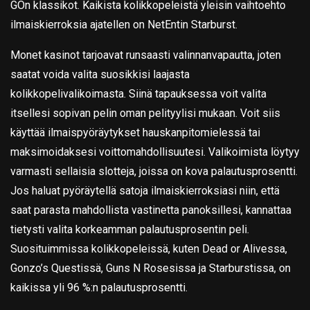
GOn
klassikot. Kaikista kolikkopeleistä yleisin vaihtoehto
ilmaiskierroksia ajatellen on NetEntin Starburst.
Monet kasinot tarjoavat runsaasti valinnanvapautta, joten
saatat voida valita suosikkisi laajasta
kolikkopelivalikoimasta. Siinä tapauksessa voit valita
itsellesi sopivan pelin oman pelityylisi mukaan. Voit siis
käyttää ilmaispyöräytykset hauskanpitomielessä tai
maksimoidaksesi voittomahdollisuutesi. Valikoimista löytyy
varmasti sellaisia slotteja, joissa on kova palautusprosentti.
Jos haluat pyöräytellä satoja ilmaiskierroksiasi niin, että
saat parasta mahdollista vastinetta panoksillesi, kannattaa
tietysti valita korkeamman palautusprosentin peli.
Suosituimmissa kolikkopeleissä, kuten Dead or Alivessa,
Gonzo’s Questissä, Guns N Rosesissa ja Starburstissa, on
kaikissa yli 96 %:n palautusprosentti.