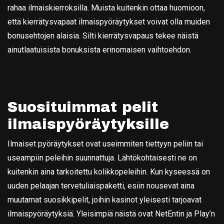
rahaa ilmaiskierroksilla. Muista kuitenkin ottaa huomioon,
että kierrätysvapaat ilmaispyöräytykset voivat olla muiden
bonusehtojen alaisia. Silti kierrätysvapaus tekee näistä
ainutlaatuisista bonuksista erinomaisen vaihtoehdon.
Suosituimmat pelit
ilmaispyöräytyksille
Ilmaiset pyöräytykset ovat useimmiten tiettyyn peliin tai
useampiin peleihin suunnattuja. Lähtökohtaisesti ne on
kuitenkin aina tarkoitettu kolikkopeleihin. Kun kyseessä on
uuden pelaajan tervetuliaispaketti, esiin nousevat aina
muutamat suosikkipelit, joihin kasinot yleisesti tarjoavat
ilmaispyöräytyksiä. Yleisimpiä näistä ovat NetEntin ja
Play’n