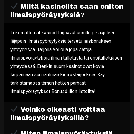
Miltä kasinoilta saan eniten
ilmaispyöräytyksiä?
Lukemattomat kasinot tarjoavat uusille pelaajilleen
läjäpäin ilmaispyöräytyksiä tervetuliaisbonuksen
yhteydessä. Tarjolla voi olla jopa satoja
ilmaispyöräytyksiä ilman talletusta tai ensitalletuksen
yhteydessä. Etenkin suomikasinot ovat kovia
tarjoamaan suuria ilmaiskierrostarjouksia. Käy
tarkistamassa tämän hetken parhaat
ilmaispyöräytykset Bonusdiilien listoilta!
Voinko oikeasti voittaa
ilmaispyöräytyksillä?
Miten ilmaispyöräytyksiä