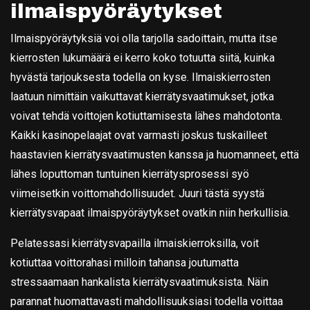
ilmaispyöräytykset
Ilmaispyöräytyksiä voi olla tarjolla sadoittain, mutta itse
kierrosten lukumäärä ei kerro koko totuutta siitä, kuinka
hyvästä tarjouksesta todella on kyse. Ilmaiskierrosten
laatuun nimittäin vaikuttavat kierrätysvaatimukset, jotka
voivat tehdä voittojen kotiuttamisesta lähes mahdotonta.
Kaikki kasinopelaajat ovat varmasti joskus tuskailleet
haastavien kierrätysvaatimusten kanssa ja huomanneet, että
lähes loputtoman tuntuinen kierrätysprosessi syö
viimeisetkin voittomahdollisuudet. Juuri tästä syystä
kierrätysvapaat ilmaispyöräytykset ovatkin niin herkullisia.
Pelatessasi kierrätysvapailla ilmaiskierroksilla, voit
kotiuttaa voittorahasi milloin tahansa joutumatta
stressaamaan hankalista kierrätysvaatimuksista. Näin
parannat huomattavasti mahdollisuuksiasi todella voittaa