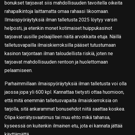
bonukset tarjoavat siis mahdollisuuden tavoitella oikeita
rahapalkintoja laittamatta omaa rahaasi likoomaan.
Ilmaispyöräytyksiä ilman talletusta 2025 löytyy varsin
helposti, ja etenkin monet kotimaiset huippukasinot
tarjoavat uusille pelaajilleen näitä arvokkaita etuja. Näillä
talletusvapailla ilmaiskierroksilla pääset tutustumaan
kasinon tarjontaan ilman taloudellista riskiä, joten ne
tarjoavat mahdollisuuden rentoon ja huolettomaan
pelaamiseen.
Parhaimmillaan ilmaispyöräytyksiä ilman talletusta voi olla
jaossa jopa yli 600 kpl. Kannattaa tietysti ottaa huomioon,
että mitä enemmän talletusvapaita ilmaiskierroksia on
tarjolla, sitä ankarammat bonusehdot niitä saattaa koskea.
Olipa kierrätysvaatimus tai muu ehto mikä tahansa,
kyseessä on kuitenkin ilmainen etu, jota ei kannata jättää
käyttämättä.