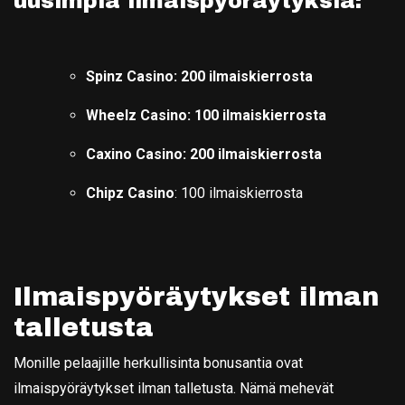
uusimpia ilmaispyöräytyksiä:
Spinz Casino
: 200 ilmaiskierrosta
Wheelz Casino
: 100 ilmaiskierrosta
Caxino Casino:
200 ilmaiskierrosta
Chipz Casino
: 100 ilmaiskierrosta
Ilmaispyöräytykset ilman
talletusta
Monille pelaajille herkullisinta bonusantia ovat
ilmaispyöräytykset ilman talletusta. Nämä mehevät