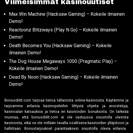
Viimeisimmät kasinouutiset
Max Win Machine (Hacksaw Gaming) – Kokeile ilmainen
Demo!
Reactoonz Blitzways (Play N Go) – Kokeile ilmainen
Demo!
Death Becomes You (Hacksaw Gaming) – Kokeile
ilmainen Demo!
The Dog House Megaways 1000 (Pragmatic Play) –
Kokeile ilmainen Demo!
Dead By Noon (Hacksaw Gaming) – Kokeile ilmainen
Demo!
Bonusdiilit.com tarjoaa tietoa tällaisista online-kasinoista. Käytämme ja
tarjoamme erilaisia ​​kasinopeleihin liittyviä ohjeita ja arvosteluja,
kasinoalan katsauksia ja tietoa eri kasinoiden bonuksista. On tärkeää
muistaa, että bonusdiilit.com ei ole vastuussa sivustolla olevista
kasinoista, eikä se ole millään tavalla osallisena kasinoiden ylläpitoon ja
hallintaan. Bonustarjoukset parantaaksesi sivustolla olevia erilaisia ​​