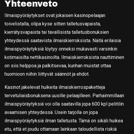
Yhteenveto
Ilmaispyöräytykset ovat jokaisen kasinopelaajan
toivelistalla, olipa kyse sitten talletusvapaista,
kierrätysvapaista tai tavallisista talletusbonuksien
yhteydessä saatavista ilmaiskierroksista. Näitä erilaisia
ilmaispyöräytyksiä löytyy onneksi mukavasti varsinkin
kotimaisilta nettikasinoilta. Ilmaiskierroksista nauttiminen
on siis helppoa ja palkitsevaa, kunhan muistat ottaa
huomioon niihin liittyvät säännöt ja ehdot.
Kasinot jakelevat huikeita ilmaiskierrospaketteja
tervetuliaisbonuksena uusille pelaajilleen. Parhaimmillaan
ilmaispyöräytyksiä voi olla saatavilla jopa 600 kpl pelitilin
avaamisen yhteydessä. Usein tarjolla on jopa
ilmaispyöräytyksiä ilman talletusta. Tämä on sikäli huikea
etu, että et joudu ottamaan lainkaan taloudellista riskiä