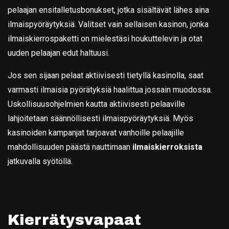
pelaajan ensitalletusbonukset, jotka sisältävät lähes aina
ilmaispyöräytyksiä. Valitset vain sellaisen kasinon, jonka
ilmaiskierrospaketti on mielestäsi houkuttelevin ja otat
uuden pelaajan edut haltuusi.
Jos sen sijaan pelaat aktiivisesti tietyllä kasinolla, saat
varmasti ilmaisia pyörätyksiä haalittua jossain muodossa.
Uskollisuusohjelmien kautta aktiivisesti pelaaville
lahjoitetaan säännöllisesti ilmaispyöräytyksiä. Myös
kasinoiden kampanjat tarjoavat vanhoille pelaajille
mahdollisuuden päästä nauttimaan
ilmaiskierroksista
jatkuvalla syötöllä.
Kierrätysvapaat