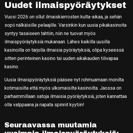
Uudet ilmaispyöräytykset
Vuosi 2026 on ollut ilmaiskierrosten kulta-aikaa, ja sehän
sopii nälkäisille pelaajille. Varsinkin kun uusia pikakasinoita
syntyy tasaiseen tahtiin, niin ne tuovat myös
ilmaispyöräytyksiä mukanaan. Lähes kaikilla uusilla
kasinoilla on tarjolla ilmaisia pyöräytyksiä, olipa kyseessä
sitten perinteinen kasino tai uuden aikakauden tilivapaa
kasino.
Uusia ilmaispyöräytyksiä pääsee nyt rohmuamaan monilta
kotimaisilta että myös ulkomaisilta kasinoilta. Jaossa on
parhaimmillaan satoja ilmaisia pyöräytyksiä, joten kannattaa
olla valppaana ja napata spinnit kyytiin!
Seuraavassa muutamia