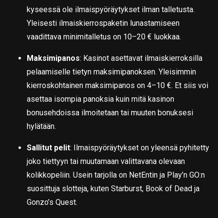
kyseessä ole ilmaispyöräytykset ilman talletusta.
Yleisesti ilmaiskierrospaketin lunastamiseen
vaadittava minimitalletus on 10–20 € luokkaa.
Maksimipanos
: Kasinot asettavat ilmaiskierroksilla
pelaamiselle tietyn maksimipanoksen. Yleisimmin
kierroskohtainen maksimipanos on 4–10 €. Et siis voi
asettaa isompia panoksia kuin mitä kasinon
bonusehdoissa ilmoitetaan tai muuten bonuksesi
hylätään.
Sallitut pelit
: Ilmaispyöräytykset on yleensä pyhitetty
joko tiettyyn tai muutamaan valittavana olevaan
kolikkopeliin. Usein tarjolla on NetEntin ja Play’n GO:n
suosittuja slotteja, kuten Starburst, Book of Dead ja
Gonzo’s Quest.