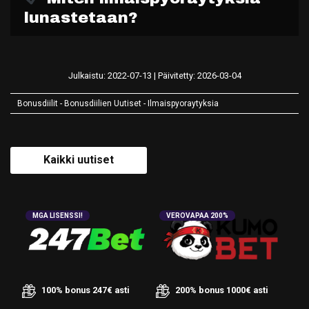
lunastetaan?
Julkaistu: 2022-07-13 | Päivitetty: 2026-03-04
Bonusdiilit
-
Bonusdiilien Uutiset
-
Ilmaispyoraytyksia
Kaikki uutiset
MGA LISENSSI!
VEROVAPAA 200%
100% bonus 247€ asti
200% bonus 1000€ asti