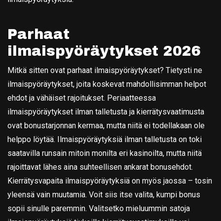
Parhaat
ilmaispyöräytykset 2026
Mitkä sitten ovat parhaat ilmaispyöräytykset? Tietysti ne
ilmaispyöräytykset, joita koskevat mahdollisimman helpot
ehdot ja vähäiset rajoitukset. Periaatteessa
ilmaispyöräytykset ilman talletusta ja kierrätysvaatimusta
ovat bonustarjonnan kermaa, mutta niitä ei todellakaan ole
helppo löytää. Ilmaispyöräytyksiä ilman talletusta on toki
saatavilla runsain mitoin monilta eri kasinoilta, mutta niitä
rajoittavat lähes aina suhteellisen ankarat bonusehdot.
Kierrätysvapaita ilmaispyöräytyksiä on myös jaossa – tosin
yleensä vain muutamia. Voit siis itse valita, kumpi bonus
sopii sinulle paremmin. Valitsetko mieluummin satoja