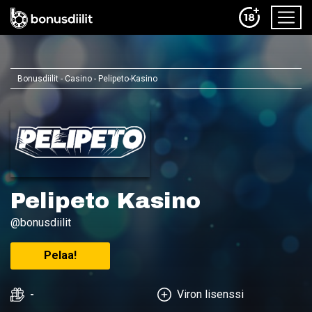
Bonusdiilit
-
Casino
-
Pelipeto-Kasino
Pelipeto Kasino
@bonusdiilit
Pelaa!
-
Viron lisenssi