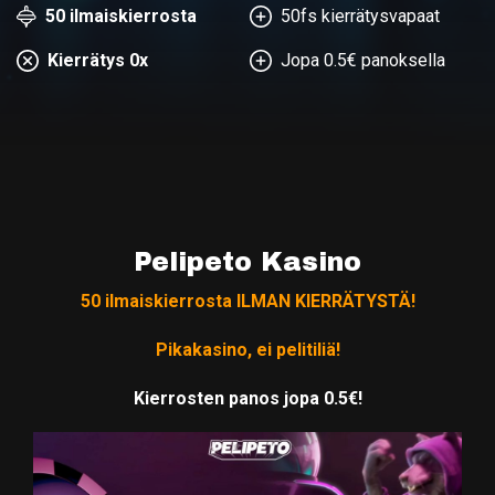
50 ilmaiskierrosta
50fs kierrätysvapaat
Kierrätys 0x
Jopa 0.5€ panoksella
Pelipeto Kasino
50 ilmaiskierrosta ILMAN KIERRÄTYSTÄ!
Pikakasino, ei pelitiliä!
Kierrosten panos jopa 0.5€!