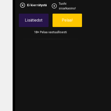
Tuohi
Ei kierrätystä
sisarkasino!
Lisätiedot
Pelaa!
18+ Pelaa vastuullisesti