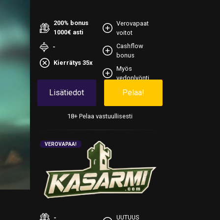
200% bonus
Verovapaat
1000€ asti
voitot
Cashflow
-
bonus
Kierrätys 35x
Myös
vedonlyönti
Lisätiedot
Pelaa!
18+ Pelaa vastuullisesti
VEROVAPAA!
UUTUUS
-