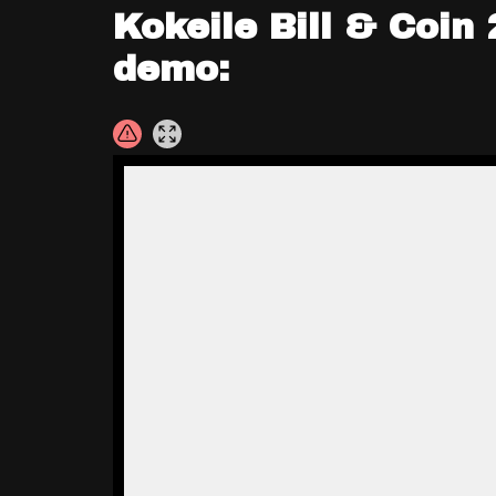
Kokeile Bill & Coin
demo: