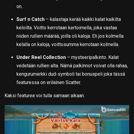
on.
Surf n Catch
– kalastaja kerää kaikki kalat kaikilta
keloilta. Voitto kerrotaan kertoimella, joka vastaa
niiden rullien määrää, joilla oli kaloja. Eli jos kolmella
kelalla on kaloja, voittosumma kerrotaan kolmella.
Under Reel Collection
– mysteeripalkinto. Kalat
vedetään rullien alta. Nämä palkinnot voivat olla rahaa,
kengurumerkki dud-symboli tai bonuspeli joka tässä
featuressa on erilainen Scatter.
Kaksi featurea voi tulla samaan aikaan.