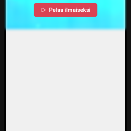
Pelaa ilmaiseksi