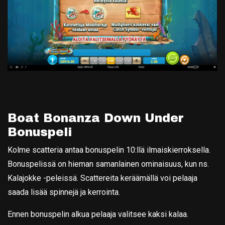
Boat Bonanza Down Under
Bonuspeli
Kolme scatteria antaa bonuspelin 10:llä ilmaiskierroksella.
Bonuspelissä on hieman samanlainen ominaisuus, kun ns.
Kalajokke -peleissä. Scattereita keräämällä voi pelaaja
saada lisää spinnejä ja kerrointa.
Ennen bonuspelin alkua pelaaja valitsee kaksi kalaa.