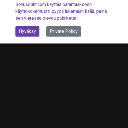
Bonusdiilit
-
Bonusdiilien Uutiset
-
Fire-In-The-Hole-2-Nolimit-City
Bonusdiilit.com käyttää parantaakseen
käyttökokemusta. pyydä lukemaan lisää, paina
sen vieressä olevaa painiketta
Kaikki uutiset
Hyväksy
Private Policy
MGA LISENSSI!
VEROVAPAA 200%
100% bonus 247€ asti
200% bonus 1000€ asti
100 ilmaiskierrosta
-
Kierrätys 25x
Kierrätys 35x
Iso 247€ bonus!
Verovapaat voitot
Pikakasino!
Cashflow bonus