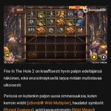
Fire In The Hole 2 on kraaffisesti hyvin paljon edeltäjänsä
näköinen, eikä ensisilmäyksellä tarjoa mitään mullistavaa
ulkoisesti.
Pelissä on kuitenkin paljon uusia ominaisuuksia, kuten
kerroin wildit (
xBomb® Wild Multiplier)
, haudatut symbolit
(
Buried Features
), wild kaivaustoiminto (
Wild Mining
).