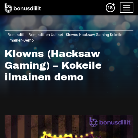
Bonusdiilit
-
Bonusdiilien Uutiset
-
Klowns-Hacksaw-Gaming-Kokeile-
Ilmainen-Demo
Klowns (Hacksaw
Gaming) – Kokeile
ilmainen demo