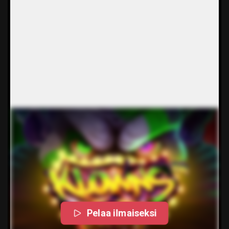
Pelaa ilmaiseksi