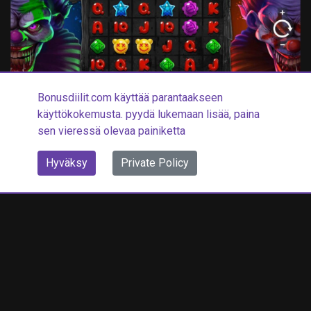
Bonusdiilit.com käyttää parantaakseen
käyttökokemusta. pyydä lukemaan lisää, paina
sen vieressä olevaa painiketta
Klowns ostobonus
BonusHunt FeatureSpins
– 3x panos. 5 x
Hyväksy
Private Policy
todennäköisyys saada bonuspeli.
Laughing Loot FeatureSpins
– 50x panos.
Jokaisella pyöräytyksellä vähintää yksi kerroin klovni
sekä neulalaatikko.
Lester’s Cash Carousel
– 70x panos. Kolmen
scatterin bonus.