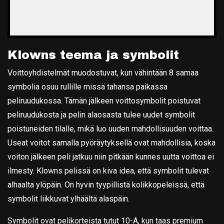
Klowns teema ja symbolit
Voittoyhdistelmät muodostuvat, kun vähintään 8 samaa
symbolia osuu rullille missä tahansa paikassa
peliruudukossa. Tämän jälkeen voittosymbolit poistuvat
peliruudukosta ja pelin alaosasta tulee uudet symbolit
poistuneiden tilalle, mikä luo uuden mahdollisuuden voittaa.
Useat voitot samalla pyöräytyksellä ovat mahdollisia, koska
voiton jälkeen peli jatkuu niin pitkään kunnes uutta voittoa ei
ilmesty. Klowns pelissä on kiva idea, että symbolit tulevat
alhaalta ylöpäin. On hyvin tyypillistä kolikkopeleissä, että
symbolit liikkuvat ylhäältä alaspäin.
Symbolit ovat pelikorteista tutut 10-A, kun taas premium