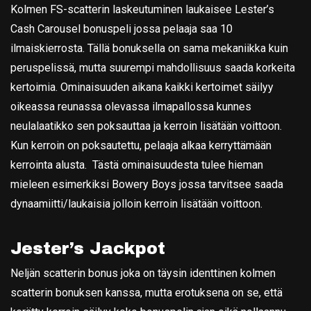
Kolmen FS-scatterin laskeutuminen laukaisee Lester’s
Cash Carousel bonuspeli jossa pelaaja saa 10
ilmaiskierrosta. Tällä bonuksella on sama mekaniikka kuin
peruspelissä, mutta suurempi mahdollisuus saada korkeita
kertoimia. Ominaisuuden aikana kaikki kertoimet säilyy
oikeassa reunassa olevassa ilmapallossa kunnes
neulalaatikko sen poksauttaa ja kerroin lisätään voittoon.
Kun kerroin on poksautettu, pelaaja alkaa kerryttämään
kerrointa alusta. Tästä ominaisuudesta tulee hieman
mieleen esimerkiksi Bowery Boys jossa tarvitsee saada
dynaamiitti/laukaisia jolloin kerroin lisätään voittoon.
Jester’s Jackpot
Neljän scatterin bonus joka on täysin identtinen kolmen
scatterin bonuksen kanssa, mutta erotuksena on se, että