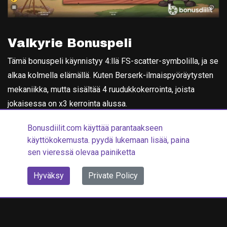
Valkyrie Bonuspeli
Tämä bonuspeli käynnistyy 4:llä FS-scatter-symbolilla, ja se
alkaa kolmella elämällä. Kuten Berserk-ilmaispyöräytysten
mekaniikka, mutta sisältää 4 ruudukkokerrointa, joista
jokaisessa on x3 kerrointa alussa.
Bonusdiilit.com käyttää parantaakseen
Ragnarök Bonuspeli
käyttökokemusta. pyydä lukemaan lisää, paina
sen vieressä olevaa painiketta
5 FS-scatteria ja myös aluksi kolme ilmaiskierrosta. Bonus
kuten Berserkin ja Valkyrie- bonuspelit, mutta alkukertoimet
Hyväksy
Private Policy
ruudukossa on 5 X.
Valhalla Bonuspeli