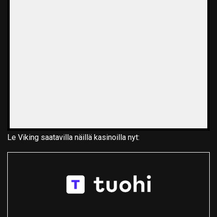
Le Viking saatavilla näillä kasinoilla nyt: