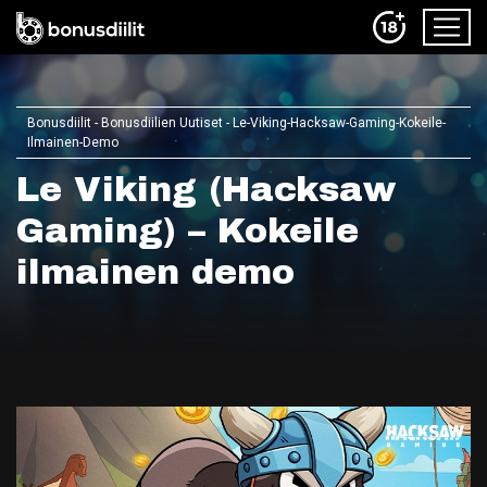
Bonusdiilit
-
Bonusdiilien Uutiset
-
Le-Viking-Hacksaw-Gaming-Kokeile-
Ilmainen-Demo
Le Viking (Hacksaw
Gaming) – Kokeile
ilmainen demo