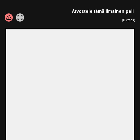
Arvostele tämä ilmainen peli
(
0
votes)