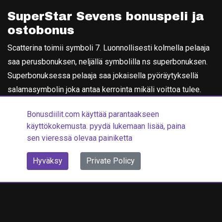
SuperStar Sevens bonuspeli ja
ostobonus
Scatterina toimii symboli 7. Luonnollisesti kolmella pelaaja
saa perusbonuksen, neljällä symbolilla ns superbonuksen.
Superbonuksessa pelaaja saa jokaisella pyöräytyksellä
salamasymbolin joka antaa kerrointa mikäli voittoa tulee.
Jo tutuksi tulleeseen tapaan, pelaaja voi ostaa bonuksen.
Bonusdiilit.com käyttää parantaakseen
Perusbonus maksaa 100x panos ja superbonus 250x.
käyttökokemusta. pyydä lukemaan lisää, paina
sen vieressä olevaa painiketta
SuperStar Sevens (Hacksaw
Hyväksy
Private Policy
Gaming)
Julkaisupäivä 19.2.2026
Maksimivoitto 10 000x