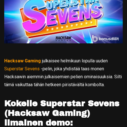
Hacksaw Gaming
julkaisee helmikuun lopulla uuden
Superstar Sevens
-pelin, joka yhdistää taas monen
Hacksawin aiemmin julkaisemien pelien ominaisuuksia. Silti
tämä vaikuttaa tähän hetkeen piristävältä kombolta.
Kokeile Superstar Sevens
(Hacksaw Gaming)
ilmainen demo: