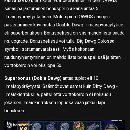
kasvattaa ko kierroksen voittokertoimen. Yhden DAWGS
sanan paljastuminen bonuspelin aikana antaa 5
ilmaispyöräytystä lisää. Molempien DAWGS sanojen
paljastaminen käynnistää Double Dawg -ilmaispyöräytykset,
eli superbonuksen. Bonuspelissä on siis mahdollista saada
ns. upgrade. Bonuspelissä voi tulla Big Dawg Colossal
symboli sattumanvaraisesti. Myös kokonaan
ruuduntyhjentyminen on mahdollista bonuspelissä ja täten
voittokerroin voi olla jopa 5x.
Superbonus (Doble Dawg)
antaa tuplat eli 10
ilmaispyöräytystä. Säännöt ovat samat kuin Dirty Dawg -
ilmaiskierroksilla, paitsi että voittokerroin ei nollaudu
jokaisen ilmaiskierroksen lopussa vaan jatkuu läpi
bonuksen.