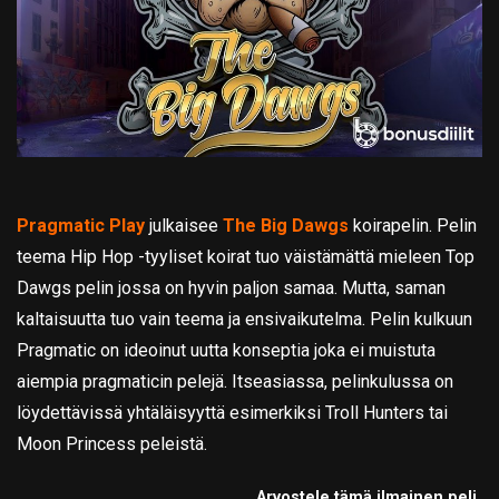
Pragmatic Play
julkaisee
The Big Dawgs
koirapelin. Pelin
teema Hip Hop -tyyliset koirat tuo väistämättä mieleen Top
Dawgs pelin jossa on hyvin paljon samaa. Mutta, saman
kaltaisuutta tuo vain teema ja ensivaikutelma. Pelin kulkuun
Pragmatic on ideoinut uutta konseptia joka ei muistuta
aiempia pragmaticin pelejä. Itseasiassa, pelinkulussa on
löydettävissä yhtäläisyyttä esimerkiksi Troll Hunters tai
Moon Princess peleistä.
Arvostele tämä ilmainen peli