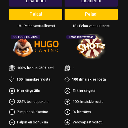
Lisätiedot
Lisätiedot
Pelaa!
Pelaa!
18+ Pelaa vastuullisesti
18+ Pelaa vastuullisesti
UUTUUS 08/2026
Ilman kierrätystä!
100% bonus 250€ asti
-
100 ilmaiskierrosta
100 ilmaiskierrosta
Kierrätys 35x
Ei kierrätystä
225% bonuspaketti
100 ilmaiskierrosta
Zimpler pikakasino
0x kierrätys
Paljon eri bonuksia
Verovapaat voitot!