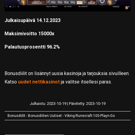
Julkaisupäivä 14.12.2023
Maksimivoitto 15000x
Palautusprosentti 96.2%
Bonusdiilit on lisännyt uusia kasinoja ja tarjouksia sivuilleen.
Katso
uudet nettikasinot
ja valitse itsellesi paras.
Julkaistu: 2023-10-19 | Päivitetty: 2023-10-19
Bonusdiilit
-
Bonusdiilien Uutiset
-
Viking-Runecraft-100-Playn-Go