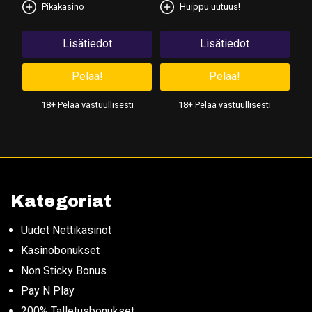
Pikakasino
Huippu uutuus!
Lisätiedot
Lisätiedot
Pelaa!
Pelaa!
18+ Pelaa vastuullisesti
18+ Pelaa vastuullisesti
Kategoriat
Uudet Nettikasinot
Kasinobonukset
Non Sticky Bonus
Pay N Play
200% Talletusbonukset