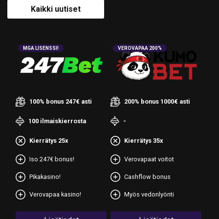
Kaikki uutiset
MGA LISENSSI!
VEROVAPAA 200%
100% bonus 247€ asti
200% bonus 1000€ asti
100 ilmaiskierrosta
-
Kierrätys 25x
Kierrätys 35x
Iso 247€ bonus!
Verovapaat voitot
Pikakasino!
Cashflow bonus
Verovapaa kasino!
Myös vedonlyönti