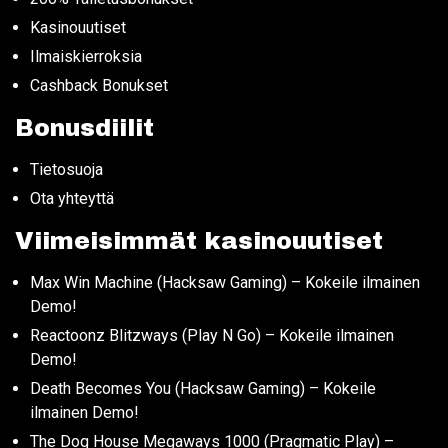
Kasinouutiset
Ilmaiskierroksia
Cashback Bonukset
Bonusdiilit
Tietosuoja
Ota yhteyttä
Viimeisimmät kasinouutiset
Max Win Machine (Hacksaw Gaming) – Kokeile ilmainen
Demo!
Reactoonz Blitzways (Play N Go) – Kokeile ilmainen
Demo!
Death Becomes You (Hacksaw Gaming) – Kokeile
ilmainen Demo!
The Dog House Megaways 1000 (Pragmatic Play) –