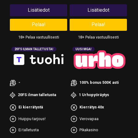
Lisätiedot
Lisätiedot
Pelaa!
Pelaa!
18+ Pelaa vastuullisesti
18+ Pelaa vastuullisesti
20FS ILMAN TALLETUSTA!
UUSI MGA!
-
100% bonus 500€ asti
20FS ilman talletusta
1 Urhopyöräytys
Ei kierrätystä
Kierrätys 40x
Huippu tarjous!
Verovapaa
Ei talletusta
Pikakasino