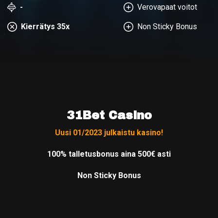
-
Verovapaat voitot
Kierrätys 35x
Non Sticky Bonus
31Bet Casino
Uusi 01/2023 julkaistu kasino!
100% talletusbonus aina 500€ asti
Non Sticky Bonus