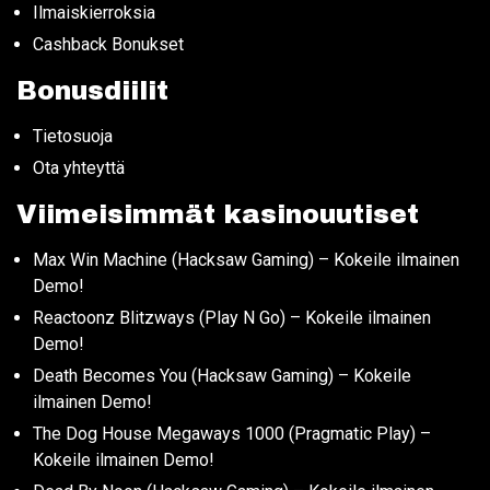
Ilmaiskierroksia
Cashback Bonukset
Bonusdiilit
Tietosuoja
Ota yhteyttä
Viimeisimmät kasinouutiset
Max Win Machine (Hacksaw Gaming) – Kokeile ilmainen
Demo!
Reactoonz Blitzways (Play N Go) – Kokeile ilmainen
Demo!
Death Becomes You (Hacksaw Gaming) – Kokeile
ilmainen Demo!
The Dog House Megaways 1000 (Pragmatic Play) –
Kokeile ilmainen Demo!