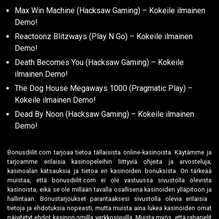
Max Win Machine (Hacksaw Gaming) – Kokeile ilmainen
Demo!
Reactoonz Blitzways (Play N Go) – Kokeile ilmainen
Demo!
Death Becomes You (Hacksaw Gaming) – Kokeile
ilmainen Demo!
The Dog House Megaways 1000 (Pragmatic Play) –
Kokeile ilmainen Demo!
Dead By Noon (Hacksaw Gaming) – Kokeile ilmainen
Demo!
Bonusdiilit.com tarjoaa tietoa tällaisista online-kasinoista. Käytämme ja
tarjoamme erilaisia ​​kasinopeleihin liittyviä ohjeita ja arvosteluja,
kasinoalan katsauksia ja tietoa eri kasinoiden bonuksista. On tärkeää
muistaa, että bonusdiilit.com ei ole vastuussa sivustolla olevista
kasinoista, eikä se ole millään tavalla osallisena kasinoiden ylläpitoon ja
hallintaan. Bonustarjoukset parantaaksesi sivustolla olevia erilaisia ​​
tietoja ja ehdotuksia nopeasti, mutta muista aina lukea kasinoiden omat
päivitetyt ehdot kasinon omilla verkkosivuilla. Muista myös, että rahapelit