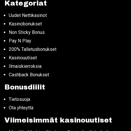
Kategoriat
Uudet Nettikasinot
Kasinobonukset
Non Sticky Bonus
Pay N Play
200% Talletusbonukset
Kasinouutiset
Ilmaiskierroksia
Cashback Bonukset
Bonusdiilit
Tietosuoja
Ota yhteyttä
Viimeisimmät kasinouutiset