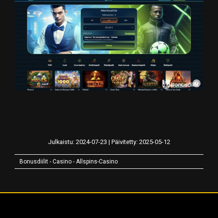
Julkaistu: 2024-07-23 | Päivitetty: 2025-05-12
Bonusdiilit
-
Casino
-
Allspins-Casino