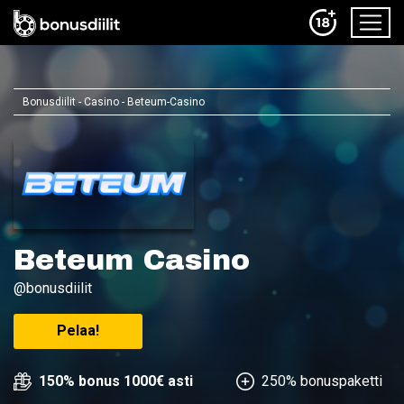
Bonusdiilit
-
Casino
-
Beteum-Casino
Beteum Casino
@bonusdiilit
Pelaa!
150% bonus 1000€ asti
250% bonuspaketti