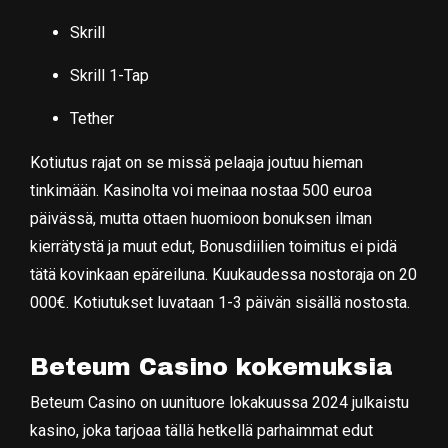
Skrill
Skrill 1-Tap
Tether
Kotiutus rajat on se missä pelaaja joutuu hieman
tinkimään. Kasinolta voi meinaa nostaa 500 euroa
päivässä, mutta ottaen huomioon bonuksen ilman
kierrätystä ja muut edut, Bonusdiilien toimitus ei pidä
tätä kovinkaan epäreiluna. Kuukaudessa nostoraja on 20
000€. Kotiutukset luvataan 1-3 päivän sisällä nostosta.
Beteum Casino kokemuksia
Beteum Casino on uunituore lokakuussa 2024 julkaistu
kasino, joka tarjoaa tällä hetkellä parhaimmat edut