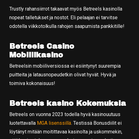
Trustly rahansiirrot takaavat myös Betreels kasinolla
nopeat talletukset ja nostot. Eli pelaajan ei tarvitse
odotella viikkotolkulla rahojen saapumista pankkitille!
Betreels Casino
Mobiilikasino
Betreelsin mobiiliversiossa ei esiintynyt suurempia
puitteita ja latausnopeudetkin olivat hyvät. Hyvä ja
toimiva kokonaisuus!
Betreels kasino Kokemuksia
Betreels on vuonna 2023 todella hyvä kasinouutuus
luotettavalla
MGA lisenssillä
. Testissä Bonusdiilit ei
löytänyt mitään moitittavaa kasinolta ja uskommekin,