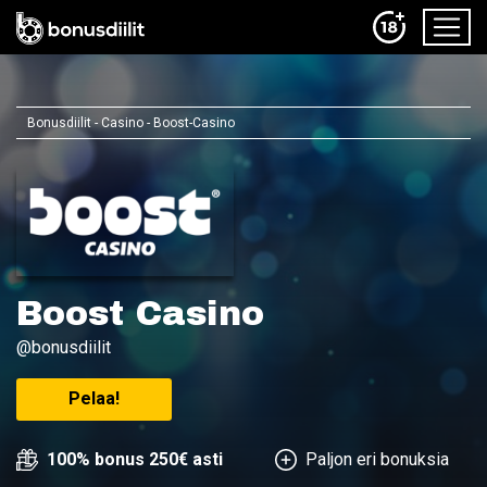
Bonusdiilit
-
Casino
-
Boost-Casino
Boost Casino
@bonusdiilit
Pelaa!
100% bonus 250€ asti
Paljon eri bonuksia