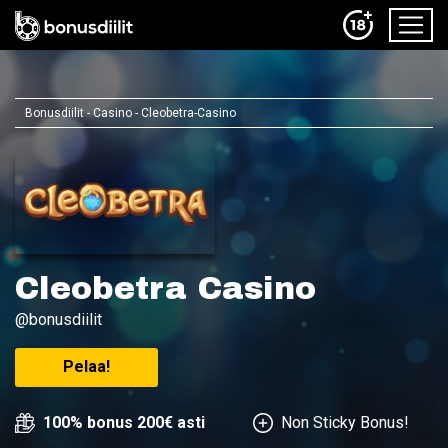
Bonusdiilit
-
Casino
-
Cleobetra-Casino
Cleobetra Casino
@bonusdiilit
Pelaa!
100% bonus 200€ asti
Non Sticky Bonus!