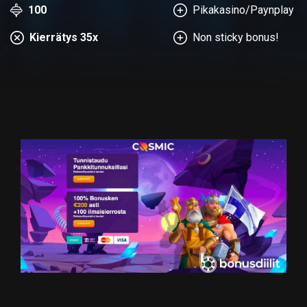
100
Pikakasino/Paynplay
Kierrätys 35x
Non sticky bonus!