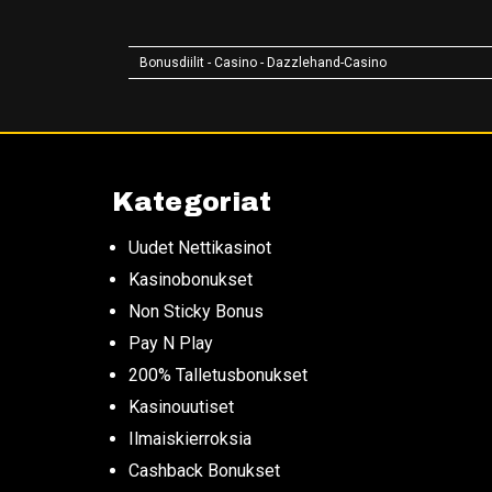
Bonusdiilit
-
Casino
-
Dazzlehand-Casino
Kategoriat
Uudet Nettikasinot
Kasinobonukset
Non Sticky Bonus
Pay N Play
200% Talletusbonukset
Kasinouutiset
Ilmaiskierroksia
Cashback Bonukset