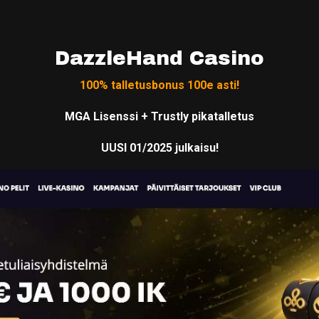
DazzleHand Casino
100% talletusbonus 100e asti!
MGA Lisenssi + Trustly pikatalletus
UUSI 01/2025 julkaisu!