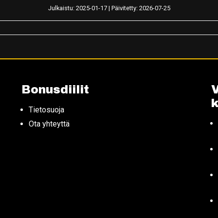
Julkaistu: 2025-01-17 | Päivitetty: 2026-07-25
Bonusdiilit
k
Tietosuoja
Ota yhteyttä