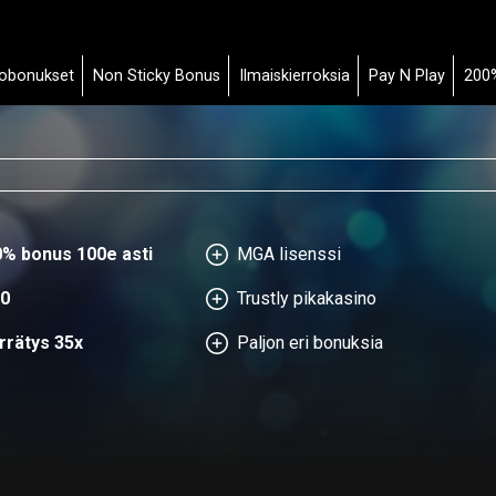
obonukset
Non Sticky Bonus
Ilmaiskierroksia
Pay N Play
200
% bonus 100e asti
MGA lisenssi
0
Trustly pikakasino
rrätys 35x
Paljon eri bonuksia