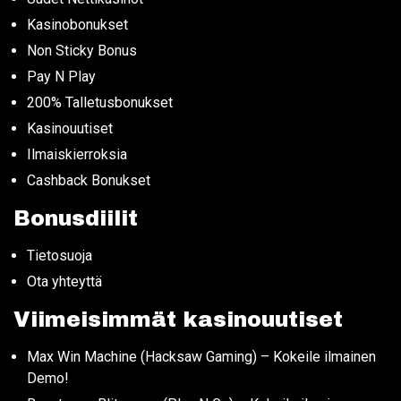
Kasinobonukset
Non Sticky Bonus
Pay N Play
200% Talletusbonukset
Kasinouutiset
Ilmaiskierroksia
Cashback Bonukset
Bonusdiilit
Tietosuoja
Ota yhteyttä
Viimeisimmät kasinouutiset
Max Win Machine (Hacksaw Gaming) – Kokeile ilmainen
Demo!