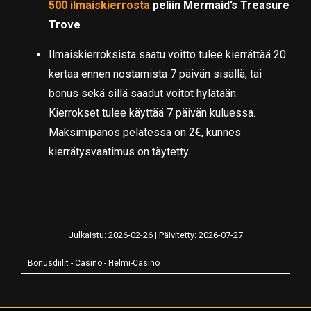
500 ilmaiskierrosta
peliin Mermaid’s Treasure
Trove
Ilmaiskierroksista saatu voitto tulee kierrättää 20
kertaa ennen nostamista 7 päivän sisällä, tai
bonus sekä sillä saadut voitot hylätään.
Kierrokset tulee käyttää 7 päivän kuluessa.
Maksimipanos pelatessa on 2€, kunnes
kierrätysvaatimus on täytetty.
Julkaistu: 2026-02-26 | Päivitetty: 2026-07-27
Bonusdiilit
-
Casino
-
Helmi-Casino