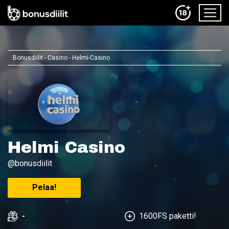
Bonusdiilit
-
Casino
-
Helmi-Casino
Helmi Casino
@bonusdiilit
Pelaa!
-
1600FS paketti!