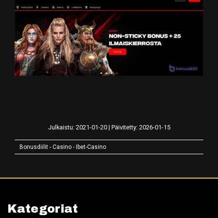
Julkaistu: 2021-01-20 | Päivitetty: 2026-01-15
Bonusdiilit
-
Casino
-
Ibet-Casino
Kategoriat