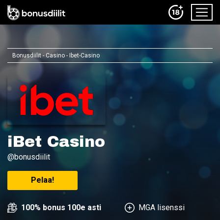
Bonusdiilit
-
Casino
-
Ibet-Casino
iBet Casino
@bonusdiilit
Pelaa!
100% bonus 100e asti
MGA lisenssi