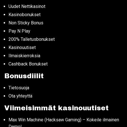
Uudet Nettikasinot
Kasinobonukset
Non Sticky Bonus
Pay N Play
200% Talletusbonukset
Kasinouutiset
Ilmaiskierroksia
Cashback Bonukset
Bonusdiilit
Tietosuoja
Ota yhteyttä
Viimeisimmät kasinouutiset
Max Win Machine (Hacksaw Gaming) – Kokeile ilmainen
Demo!