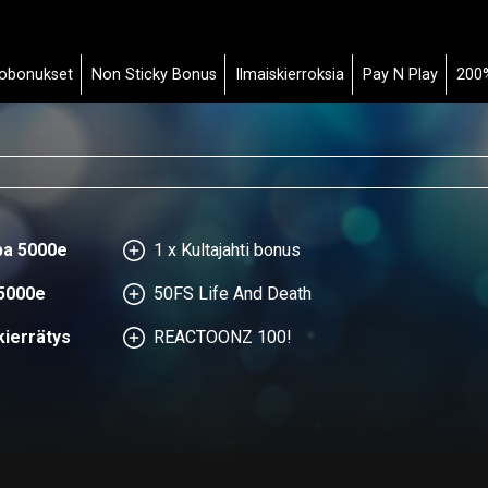
obonukset
Non Sticky Bonus
Ilmaiskierroksia
Pay N Play
200
pa 5000e
1 x Kultajahti bonus
 5000e
50FS Life And Death
kierrätys
REACTOONZ 100!