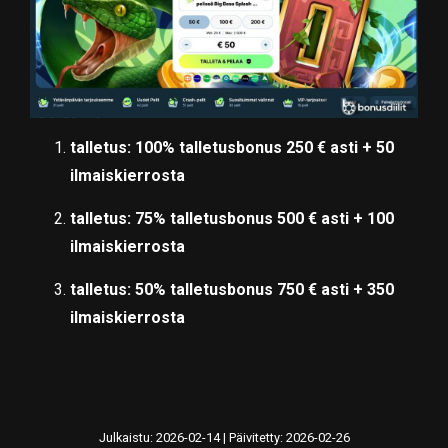
talletus: 100% talletusbonus 250 € asti + 50
ilmaiskierrosta
talletus: 75% talletusbonus 500 € asti + 100
ilmaiskierrosta
talletus: 50% talletusbonus 750 € asti + 350
ilmaiskierrosta
Julkaistu: 2026-02-14 | Päivitetty: 2026-02-26