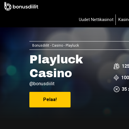
Uudet Nettikasinot
Kasin
Bonusdiilit
-
Casino
-
Playluck
Playluck
125
Casino
100
@bonusdiilit
35 
Pelaa!