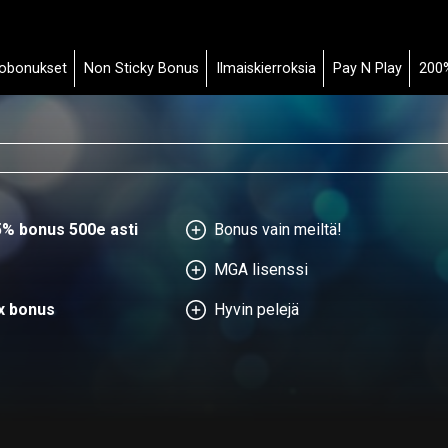
obonukset
Non Sticky Bonus
Ilmaiskierroksia
Pay N Play
200
% bonus 500e asti
Bonus vain meiltä!
MGA lisenssi
x bonus
Hyvin pelejä