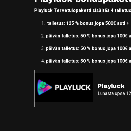
Playluck Tervetulopaketti sisältää 4 tallet
talletus: 125 % bonus jopa 500€ asti + 
päivän talletus: 50 % bonus jopa 100€ a
päivän talletus: 50 % bonus jopa 100€ a
päivän talletus: 50 % bonus jopa 100€ a
Playluck
Lunasta upea 12