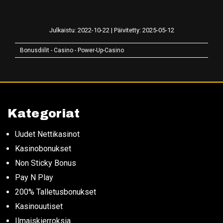
Julkaistu: 2022-10-22 | Päivitetty: 2025-05-12
Bonusdiilit
-
Casino
-
Power-Up-Casino
Kategoriat
Uudet Nettikasinot
Kasinobonukset
Non Sticky Bonus
Pay N Play
200% Talletusbonukset
Kasinouutiset
Ilmaiskierroksia