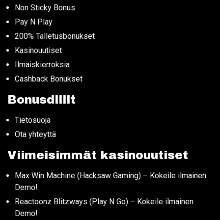
Non Sticky Bonus
Pay N Play
200% Talletusbonukset
Kasinouutiset
Ilmaiskierroksia
Cashback Bonukset
Bonusdiilit
Tietosuoja
Ota yhteyttä
Viimeisimmät kasinouutiset
Max Win Machine (Hacksaw Gaming) – Kokeile ilmainen
Demo!
Reactoonz Blitzways (Play N Go) – Kokeile ilmainen
Demo!