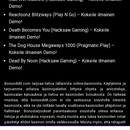
Demo!
Reactoonz Blitzways (Play N Go) – Kokeile ilmainen
Demo!
Death Becomes You (Hacksaw Gaming) – Kokeile
ilmainen Demo!
The Dog House Megaways 1000 (Pragmatic Play) –
Kokeile ilmainen Demo!
Dead By Noon (Hacksaw Gaming) – Kokeile ilmainen
Demo!
Bonusdiilit.com tarjoaa tietoa tällaisista online-kasinoista. Käytämme ja
tarjoamme erilaisia ​​kasinopeleihin liittyviä ohjeita ja arvosteluja,
kasinoalan katsauksia ja tietoa eri kasinoiden bonuksista. On tärkeää
muistaa, että bonusdiilit.com ei ole vastuussa sivustolla olevista
kasinoista, eikä se ole millään tavalla osallisena kasinoiden ylläpitoon ja
hallintaan. Bonustarjoukset parantaaksesi sivustolla olevia erilaisia ​​
tietoja ja ehdotuksia nopeasti, mutta muista aina lukea kasinoiden omat
päivitetyt ehdot kasinon omilla verkkosivuilla. Muista myös, että rahapelit
ovat kiellettyjä alle 18-vuotiailta, eikä niitä ole tarkoitettu yleisiin tuloihin.