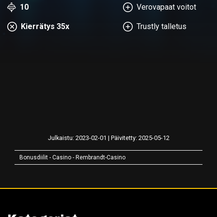
10
Verovapaat voitot
Kierrätys 35x
Trustly talletus
Julkaistu: 2023-02-01 | Päivitetty: 2025-05-12
Bonusdiilit
-
Casino
-
Rembrandt-Casino