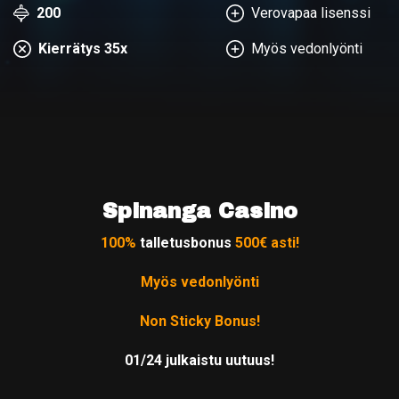
200
Verovapaa lisenssi
Kierrätys 35x
Myös vedonlyönti
Spinanga Casino
100%
talletusbonus
500€ asti!
Myös vedonlyönti
Non Sticky Bonus!
01/24 julkaistu uutuus!