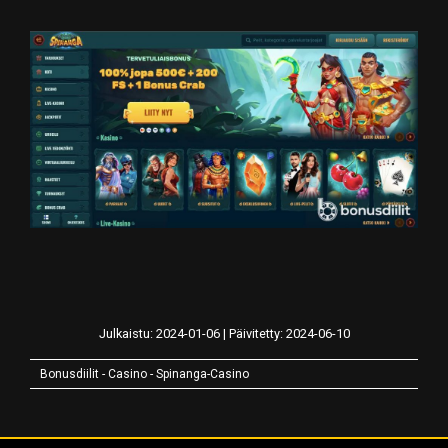
Julkaistu: 2024-01-06 | Päivitetty: 2024-06-10
Bonusdiilit
-
Casino
-
Spinanga-Casino