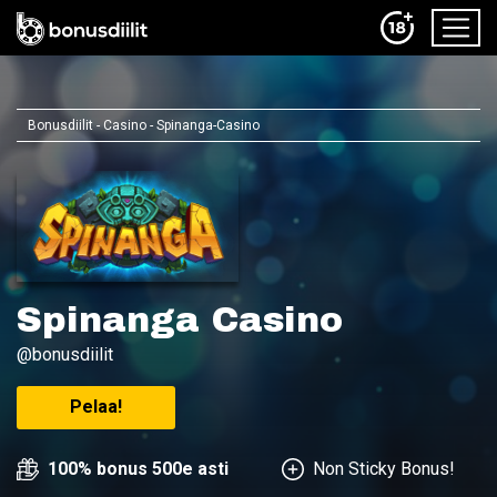
Bonusdiilit
-
Casino
-
Spinanga-Casino
Spinanga Casino
@bonusdiilit
Pelaa!
100% bonus 500e asti
Non Sticky Bonus!