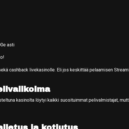
0e asti
to!
, sekä cashback livekasinolle. Eli jos keskittää pelaamisen StreamB
livalikoima
teltuna kasinolta löytyi kaikki suosituimmat pelivalmistajat, mutt
lletus ja kotiutus