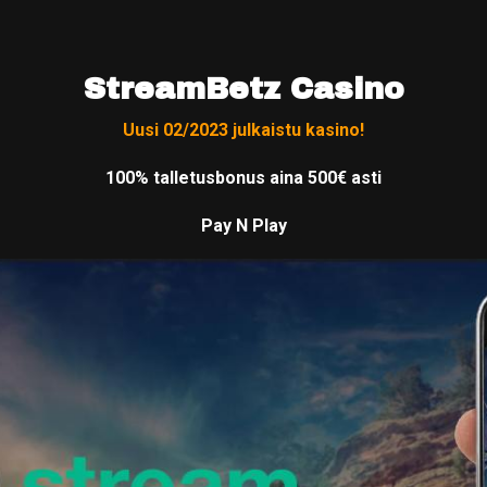
StreamBetz Casino
Uusi 02/2023 julkaistu kasino!
100% talletusbonus aina 500€ asti
Pay N Play