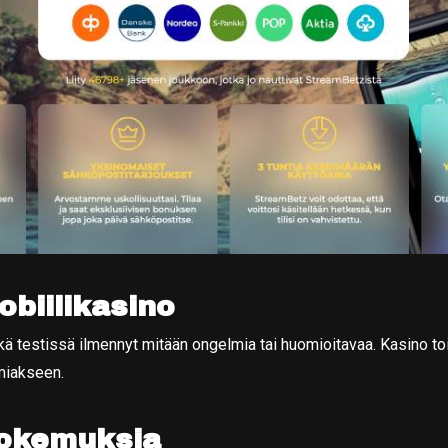
biilikasino
kä testissä ilmennyt mitään ongelmia tai huomioitavaa. Kasino toim
imiakseen.
Kokemuksia