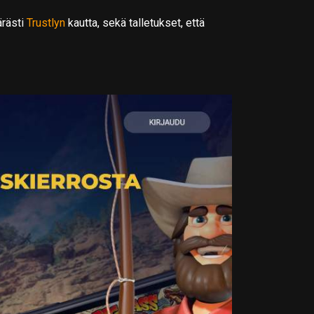
ärästi
Trustlyn
kautta, sekä talletukset, että