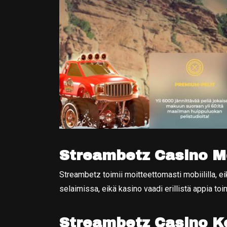
Streambetz Casino Mo
Streambetz toimii moitteettomasti mobiililla, ei
selaimissa, eikä kasino vaadi erillistä appia to
Streambetz Casino 