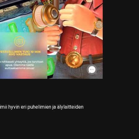
ii hyvin eri puhelimien ja älylaitteiden