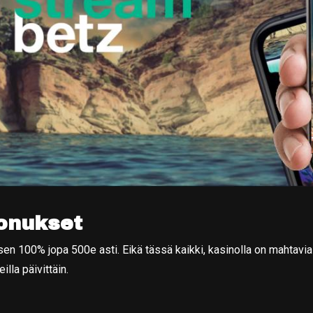
onukset
en 100% jopa 500e asti. Eikä tässä kaikki, kasinolla on mahtavia t
lla päivittäin.