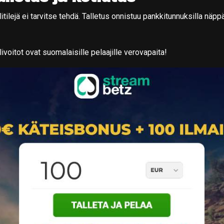
itilejä ei tarvitse tehdä. Talletus onnistuu pankkitunnuksilla näpp
voitot ovat suomalaisille pelaajille verovapaita!