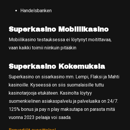
Handelsbanken
Superkasino Mobiilikasino
Mobiilikasino testauksessa ei löytynyt moitittavaa,
vaan kaikki toimii niinkuin pitääkin
Superkasino Kokemuksia
Superkasino on sisarkasino mm. Lempi, Flaksi ja Mahti
kasinoille. Kyseessä on siis suomalaisille tuttu
kasinotarjooja etukäteen. Kasinolta löytyy
suomenkielinen asiakaspalvelu ja palveluaika on 24/7.
125% bonus ja pay n play maksutapa on parasta mitä
vuonna 2023 pelaaja voi saada.