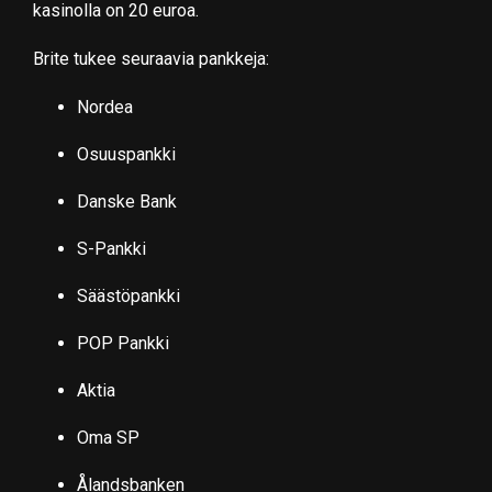
kasinolla on 20 euroa.
Brite tukee seuraavia pankkeja:
Nordea
Osuuspankki
Danske Bank
S-Pankki
Säästöpankki
POP Pankki
Aktia
Oma SP
Ålandsbanken