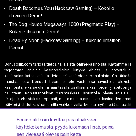
Death Becomes You (Hacksaw Gaming) – Kokeile
ilmainen Demo!
The Dog House Megaways 1000 (Pragmatic Play) –
Kokeile ilmainen Demo!
Dead By Noon (Hacksaw Gaming) – Kokeile ilmainen
Demo!
Bonusdiilit.com tarjoaa tietoa tällaisista online-kasinoista. Käytämme ja
tarjoamme erilaisia ​​kasinopeleihin liittyviä ohjeita ja arvosteluja,
kasinoalan katsauksia ja tietoa eri kasinoiden bonuksista. On tärkeää
muistaa, että bonusdiilit.com ei ole vastuussa sivustolla olevista
kasinoista, eikä se ole millään tavalla osallisena kasinoiden ylläpitoon ja
hallintaan. Bonustarjoukset parantaaksesi sivustolla olevia erilaisia ​​
tietoja ja ehdotuksia nopeasti, mutta muista aina lukea kasinoiden omat
päivitetyt ehdot kasinon omilla verkkosivuilla. Muista myös, että rahapelit
ovat kiellettyjä alle 18-vuotiailta, eikä niitä ole tarkoitettu yleisiin tuloihin.
Jotta sinun olisi helpompi tuntea, että pelaaminen on sinua varten, voit
Bonusdiilit.com käyttää parantaakseen
vierailla peluuri.fi-sivustolla, josta saat apua liiallisesta rahapelaamisesta.
käyttökokemusta. pyydä lukemaan lisää, paina
sen vieressä olevaa painiketta