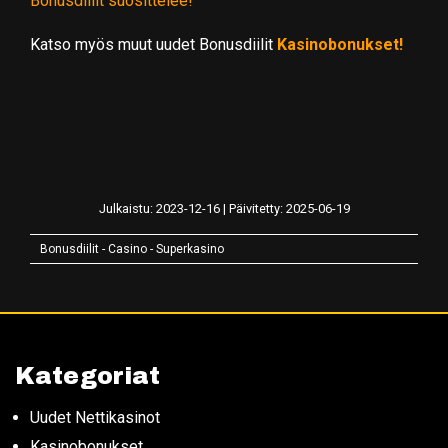
Bonusdiilit suosittelee!
Katso myös muut uudet Bonusdiilit
Kasinobonukset!
Julkaistu: 2023-12-16 | Päivitetty: 2025-06-19
Bonusdiilit
-
Casino
-
Superkasino
Kategoriat
Uudet Nettikasinot
Kasinobonukset