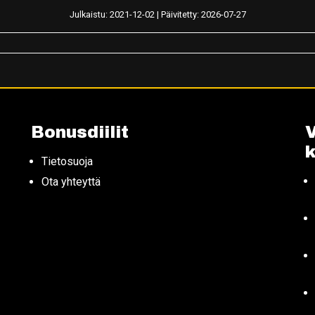
Julkaistu: 2021-12-02 | Päivitetty: 2026-07-27
Bonusdiilit
k
Tietosuoja
Ota yhteyttä