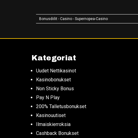
Bonusdiilit
-
Casino
-
Supernopea-Casino
Kategoriat
Uudet Nettikasinot
Kasinobonukset
Non Sticky Bonus
Pay N Play
200% Talletusbonukset
Kasinouutiset
Ilmaiskierroksia
Cashback Bonukset