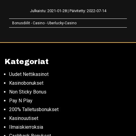
Julkaistu: 2021-01-28 | Päivitetty: 2022-07-14
Bonusdiilit
-
Casino
-
Uberlucky-Casino
Kategoriat
Uudet Nettikasinot
Kasinobonukset
Non Sticky Bonus
Pay N Play
200% Talletusbonukset
Kasinouutiset
Ilmaiskierroksia
Cashback Bonukset