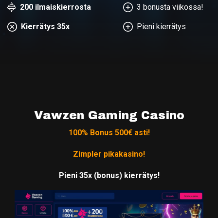
200 ilmaiskierrosta
3 bonusta viikossa!
Kierrätys 35x
Pieni kierrätys
Vawzen Gaming Casino
100% Bonus 500€ asti!
Zimpler pikakasino!
Pieni 35x (bonus) kierrätys!