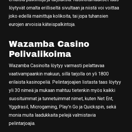
löytyvät omalta erilliseltä sivultaan ja niistä voi voittaa
joko edellä mainittuja kolikoita, tai jopa tuhansien
eurojen arvoisia käteispalkintoja.
Wazamba Casino
Pelivalikoima
Wazamba Casinolta löytyy varmasti pelattavaa
vaativampaankin makuun, sillä tarjolla on yli 1800
erilaista kasinopeliä. Pelintarjoajien listasta taas löytyy
yli 30 nimeä ja mukaan mahtuu tietenkin myös kaikki
suosituimmat ja tunnetuimmat nimet, kuten Net Ent,
Yggdrasil, Microgaming, Play’n Go ja Quickspin, sekä
monia muita laadukkaita pelejä valmistavia
pelintarjoajia.