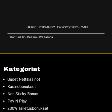
Julkaistu: 2019-07-22 | Päivitetty: 2021-02-08
Bonusdiilit
-
Casino
-
Wazamba
Kategoriat
Uudet Nettikasinot
Kasinobonukset
Non Sticky Bonus
Pay N Play
200% Talletusbonukset