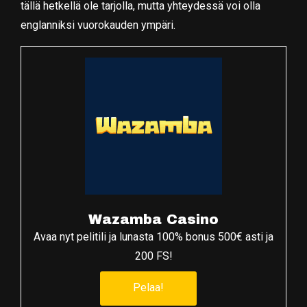
tällä hetkellä ole tarjolla, mutta yhteydessä voi olla
englanniksi vuorokauden ympäri.
Wazamba Casino
Avaa nyt pelitili ja lunasta 100% bonus 500€ asti ja
200 FS!
Pelaa!