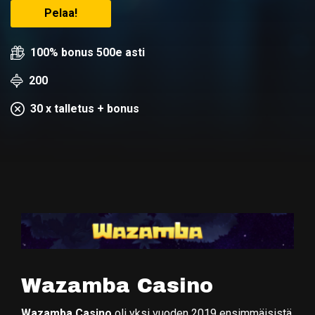
Pelaa!
100% bonus 500e asti
200
30 x talletus + bonus
Wazamba Casino
Wazamba Casino
oli yksi vuoden 2019 ensimmäisistä