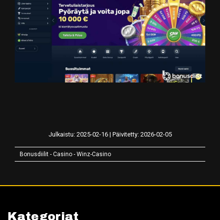
Julkaistu: 2025-02-16 | Päivitetty: 2026-02-05
Bonusdiilit
-
Casino
-
Winz-Casino
Kategoriat