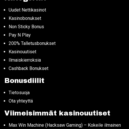
Uudet Nettikasinot
Kasinobonukset
Non Sticky Bonus
Pay N Play
200% Talletusbonukset
Kasinouutiset
Ilmaiskierroksia
Cashback Bonukset
Bonusdiilit
Tietosuoja
Ota yhteyttä
Viimeisimmät kasinouutiset
Max Win Machine (Hacksaw Gaming) – Kokeile ilmainen