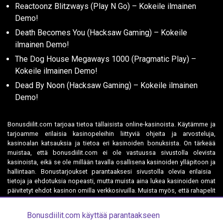
Reactoonz Blitzways (Play N Go) – Kokeile ilmainen
Demo!
Death Becomes You (Hacksaw Gaming) – Kokeile
ilmainen Demo!
The Dog House Megaways 1000 (Pragmatic Play) –
Kokeile ilmainen Demo!
Dead By Noon (Hacksaw Gaming) – Kokeile ilmainen
Demo!
Bonusdiilit.com tarjoaa tietoa tällaisista online-kasinoista. Käytämme ja
tarjoamme erilaisia ​​kasinopeleihin liittyviä ohjeita ja arvosteluja,
kasinoalan katsauksia ja tietoa eri kasinoiden bonuksista. On tärkeää
muistaa, että bonusdiilit.com ei ole vastuussa sivustolla olevista
kasinoista, eikä se ole millään tavalla osallisena kasinoiden ylläpitoon ja
hallintaan. Bonustarjoukset parantaaksesi sivustolla olevia erilaisia ​​
tietoja ja ehdotuksia nopeasti, mutta muista aina lukea kasinoiden omat
päivitetyt ehdot kasinon omilla verkkosivuilla. Muista myös, että rahapelit
ovat kiellettyjä alle 18-vuotiailta, eikä niitä ole tarkoitettu yleisiin tuloihin.
Jotta sinun olisi helpompi tuntea, että pelaaminen on sinua varten, voit
Bonusdiilit.com käyttää parantaakseen
vierailla peluuri.fi-sivustolla, josta saat apua liiallisesta rahapelaamisesta.