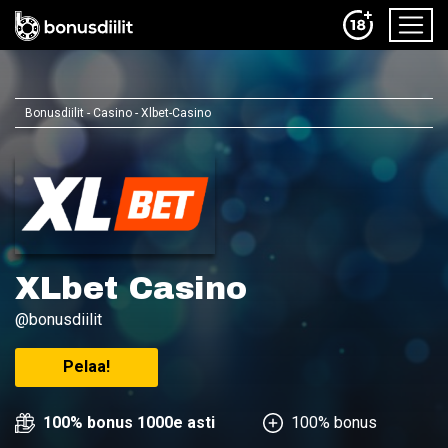
Bonusdiilit
-
Casino
-
Xlbet-Casino
XLbet Casino
@bonusdiilit
Pelaa!
100% bonus 1000e asti
100% bonus