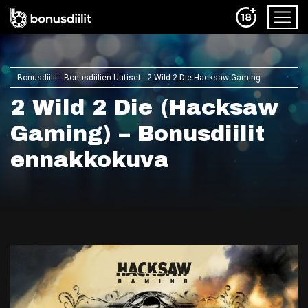
Bonusdiilit
-
Bonusdiilien Uutiset
-
2-Wild-2-Die-Hacksaw-Gaming
2 Wild 2 Die (Hacksaw
Gaming) – Bonusdiilit
ennakkokuva