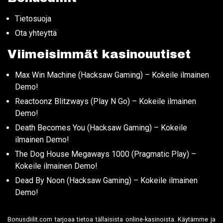
Tietosuoja
Ota yhteyttä
Viimeisimmät kasinouutiset
Max Win Machine (Hacksaw Gaming) – Kokeile ilmainen
Demo!
Reactoonz Blitzways (Play N Go) – Kokeile ilmainen
Demo!
Death Becomes You (Hacksaw Gaming) – Kokeile
ilmainen Demo!
The Dog House Megaways 1000 (Pragmatic Play) –
Kokeile ilmainen Demo!
Dead By Noon (Hacksaw Gaming) – Kokeile ilmainen
Demo!
Bonusdiilit.com tarjoaa tietoa tällaisista online-kasinoista. Käytämme ja