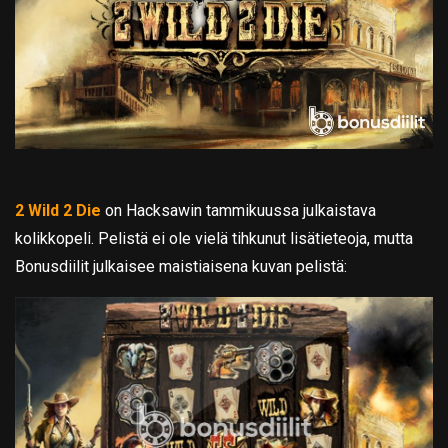
2 Wild 2 Die
on Hacksawin tammikuussa julkaistava
kolikkopeli. Pelistä ei ole vielä tihkunut lisätieteoja, mutta
Bonusdiilit julkaisee maistiaisena kuvan pelistä: