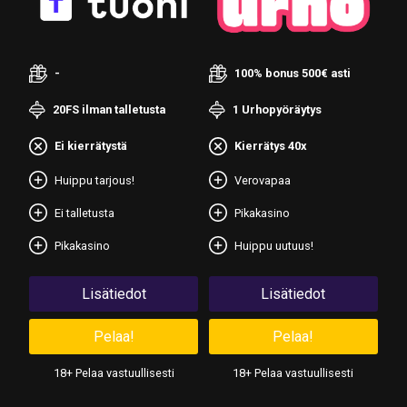
-
100% bonus 500€ asti
20FS ilman talletusta
1 Urhopyöräytys
Ei kierrätystä
Kierrätys 40x
Huippu tarjous!
Verovapaa
Ei talletusta
Pikakasino
Pikakasino
Huippu uutuus!
Lisätiedot
Lisätiedot
Pelaa!
Pelaa!
18+ Pelaa vastuullisesti
18+ Pelaa vastuullisesti