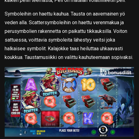
kaiken pelin teemasta, Peli on matalan volatiliteetin peli.
Symboleihin on haettu kauhua. Tausta on aavemainen yö
veden alla. Scattersymboleihin on haettu verenmakua ja
perusymbolien rakennetta on paikattu tikkauksilla. Voiton
sattuessa, voittavia symboleita lähestyy veitsi joka
halkaisee symbolit. Kalajokke taas heiluttaa uhkaavasti
koukkua. Taustamusiikki on valittu kauhuteemaan sopivaksi.