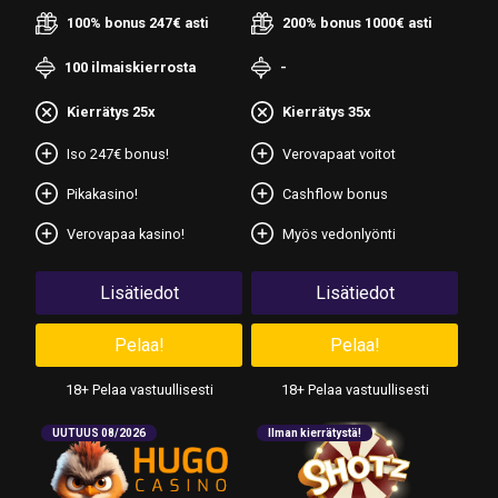
100% bonus 247€ asti
200% bonus 1000€ asti
100 ilmaiskierrosta
-
Kierrätys 25x
Kierrätys 35x
Iso 247€ bonus!
Verovapaat voitot
Pikakasino!
Cashflow bonus
Verovapaa kasino!
Myös vedonlyönti
Lisätiedot
Lisätiedot
Pelaa!
Pelaa!
18+ Pelaa vastuullisesti
18+ Pelaa vastuullisesti
UUTUUS 08/2026
Ilman kierrätystä!