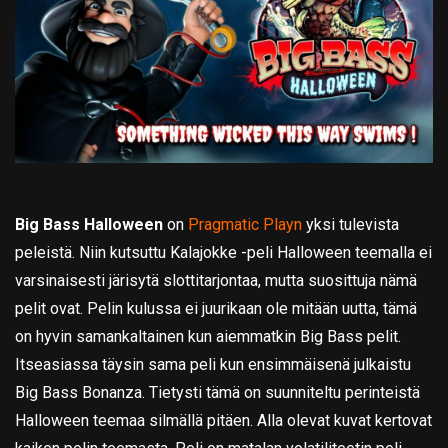
Big Bass Halloween
on
Pragmatic Playn
yksi tulevista
peleistä. Niin kutsuttu Kalajokke -peli Halloween teemalla ei
varsinaisesti järisytä slottitarjontaa, mutta suosittuja nämä
pelit ovat. Pelin kulussa ei juurikaan ole mitään uutta, tämä
on hyvin samankaltainen kun aiemmatkin Big Bass pelit.
Itseasiassa täysin sama peli kun ensimmäisenä julkaistu
Big Bass Bonanza. Tietysti tämä on suunniteltu perinteistä
Halloween teemaa silmällä pitäen. Alla olevat kuvat kertovat