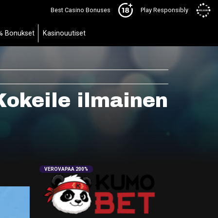
Best Casino Bonuses
Play Responsibly
% Bonukset
Kasinouutiset
okeile ilmainen
VEROVAPAA 200%