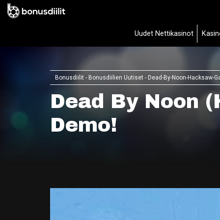
Uudet Nettikasinot
Kasin
Bonusdiilit
-
Bonusdiilien Uutiset
-
Dead-By-Noon-Hacksaw-Ga
Dead By Noon (
Demo!