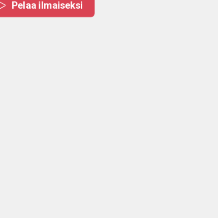
Pelaa ilmaiseksi