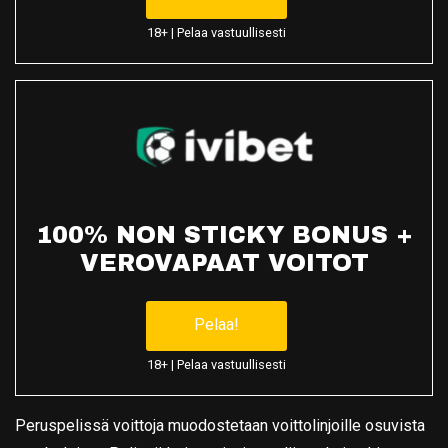
18+ | Pelaa vastuullisesti
100% NON STICKY BONUS +
VEROVAPAAT VOITOT
Pelaa!
18+ | Pelaa vastuullisesti
Peruspelissä voittoja muodostetaan voittolinjoille osuvista