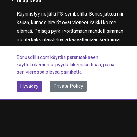
Drop Dead
Käynnistyy neljällä FS-symbolilla. Bonus jatkuu niin
kauan, kunnes hirviöt ovat vieneet kaikki kolme
elämää. Pelaaja pyrkii voittamaan mahdollisimman
monta kaksintaistelua ja kasvattamaan kertoimia.
Epic Death
Bonusdiilit.com käyttää parantaakseen
käyttökokemusta. pyydä lukemaan lisää, paina
Pelin harvinaisin bonus. Ominaisuus alkaa välittömästi
sen vieressä olevaa painiketta
Duel with Death -toiminnolla ja pelaajalla on viisi
elämää tavallisen kolmen sijaan. Tämä tarjoaa parhaat
Hyväksy
Private Policy
mahdollisuudet suuriin voittoihin.
Extra panokset
Feature Spin
Erikoispanos, joka maksaa noin 500x peruspanoksen