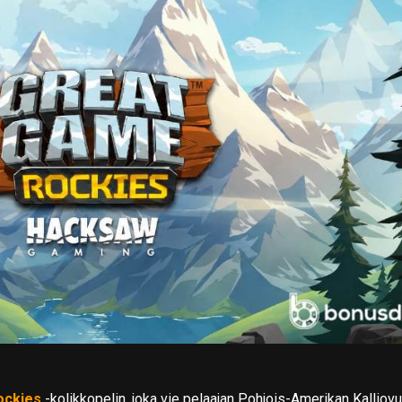
ockies
-kolikkopelin, joka vie pelaajan Pohjois-Amerikan Kalliovu