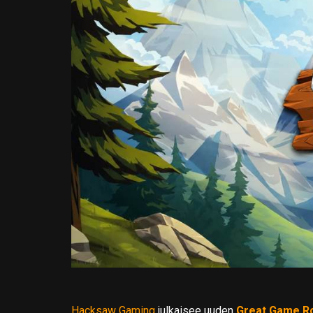
Hacksaw Gaming
julkaisee uuden
Great Game R