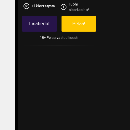
Tuohi
Ei kierrätystä
sisarkasino!
Lisätiedot
Pelaa!
18+ Pelaa vastuullisesti