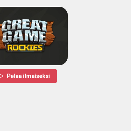
Pelaa ilmaiseksi