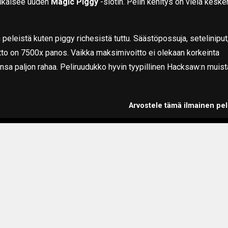
lkaisee uuden
Magic Piggy
-slotin. Pelin kehitys on vielä keske
 peleistä kuten piggy richesistä tuttu. Säästöpossuja, seteliniput,
itto on 7500x panos. Vaikka maksimivoitto ei olekaan korkeinta
sa paljon rahaa. Peliruudukko hyvin tyypillinen Hacksaw:n muist
Arvostele tämä ilmainen pel