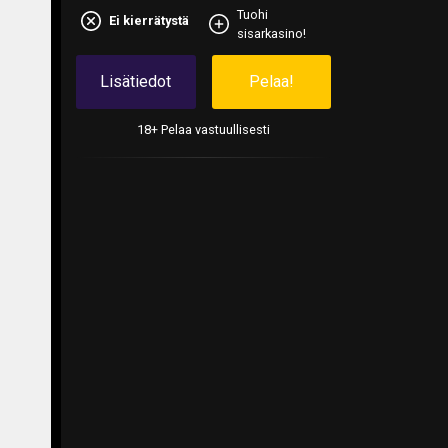
Tuohi
Ei kierrätystä
sisarkasino!
Lisätiedot
Pelaa!
18+ Pelaa vastuullisesti