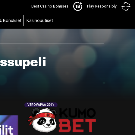
Best Casino Bonuses
Play Responsibly
% Bonukset
Kasinouutiset
ssupeli
VEROVAPAA 200%