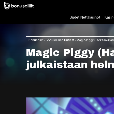
Uudet Nettikasinot
Kasin
Bonusdiilit
-
Bonusdiilien Uutiset
-
Magic-Piggy-Hacksaw-Ga
Magic Piggy (H
julkaistaan hel