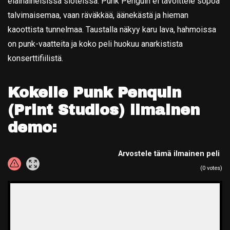
eläinaiheisissa sloteissa: Punk Penguin ei tavoittele söpöä
talvimaisemaa, vaan räväkkää, äänekästä ja hieman
kaoottista tunnelmaa. Taustalla näkyy karu lava, hahmoissa
on punk-vaatteita ja koko peli huokuu anarkistista
konserttifiilistä.
Kokeile Punk Penquin
(Print Studios) ilmainen
demo:
Arvostele tämä ilmainen peli
(
0
votes)