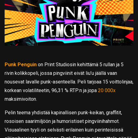
Punk Penguin
on Print Studiosin kehittämä 5 rullan ja 5
rivin kolikkopeli, jossa pingviinit eivät liu’u jäällä vaan
nousevat lavalle punk-asenteella. Peli tarjoaa 15 voittolinjaa,
korkean volatiliteetin, 96,31 % RTP:n ja jopa
20 000x
maksimivoiton.
Pelin teema yhdistää kapinallisen punk-keikan, graffitit,
rosoisen saarimiljöön ja humoristiset pingviinihahmot.
Visuaalinen tyyli on selvästi erilainen kuin perinteisissä