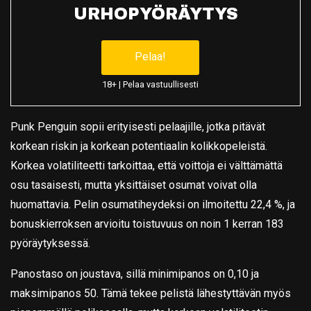
URHOPYÖRÄYTYS
Pelaa!
18+ | Pelaa vastuullisesti
Punk Penguin sopii erityisesti pelaajille, jotka pitävät
korkean riskin ja korkean potentiaalin kolikkopeleistä.
Korkea volatiliteetti tarkoittaa, että voittoja ei välttämättä
osu tasaisesti, mutta yksittäiset osumat voivat olla
huomattavia. Pelin osumatiheydeksi on ilmoitettu 22,4 %, ja
bonuskierroksen arvioitu toistuvuus on noin 1 kerran 183
pyöräytyksessä.
Panostaso on joustava, sillä minimipanos on 0,10 ja
maksimipanos 50. Tämä tekee pelistä lähestyttävän myös