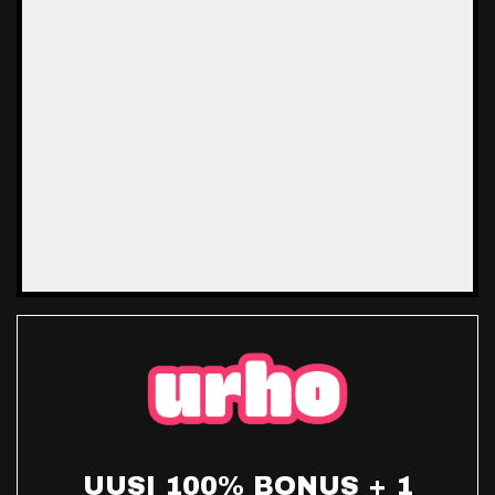
UUSI 100% BONUS + 1