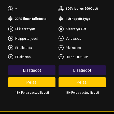
-
100% bonus 500€ asti
20FS ilman talletusta
1 Urhopyöräytys
Ei kierrätystä
Kierrätys 40x
Huippu tarjous!
Verovapaa
Ei talletusta
Pikakasino
Pikakasino
Huippu uutuus!
Lisätiedot
Lisätiedot
Pelaa!
Pelaa!
18+ Pelaa vastuullisesti
18+ Pelaa vastuullisesti