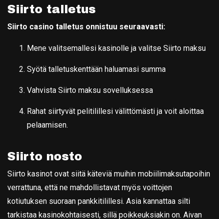
Siirto talletus
Siirto casino talletus onnistuu seuraavasti:
Mene valitsemallesi kasinolle ja valitse Siirto maksu
Syötä talletuskenttään haluamasi summa
Vahvista Siirto maksu sovelluksessa
Rahat siirtyvät pelitilillesi välittömästi ja voit aloittaa
pelaamisen.
Siirto nosto
Siirto kasinot ovat siitä käteviä muihin mobiilimaksutapoihin
verrattuna, että ne mahdollistavat myös voittojen
kotiutuksen suoraan pankkitilillesi. Asia kannattaa silti
tarkistaa kasinokohtaisesti, sillä poikkeuksiakin on. Aivan