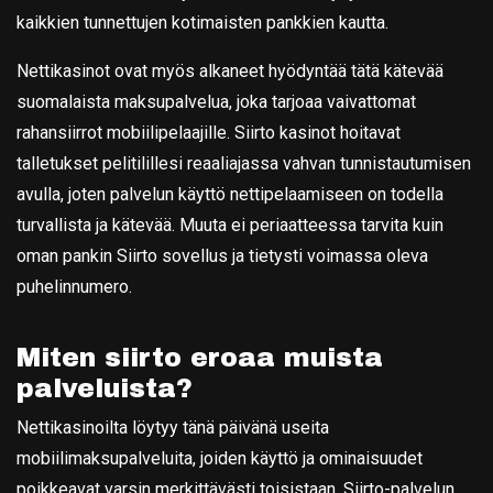
kaikkien tunnettujen kotimaisten pankkien kautta.
Nettikasinot ovat myös alkaneet hyödyntää tätä kätevää
suomalaista maksupalvelua, joka tarjoaa vaivattomat
rahansiirrot mobiilipelaajille. Siirto kasinot hoitavat
talletukset pelitilillesi reaaliajassa vahvan tunnistautumisen
avulla, joten palvelun käyttö nettipelaamiseen on todella
turvallista ja kätevää. Muuta ei periaatteessa tarvita kuin
oman pankin Siirto sovellus ja tietysti voimassa oleva
puhelinnumero.
Miten siirto eroaa muista
palveluista?
Nettikasinoilta löytyy tänä päivänä useita
mobiilimaksupalveluita, joiden käyttö ja ominaisuudet
poikkeavat varsin merkittävästi toisistaan. Siirto-palvelun