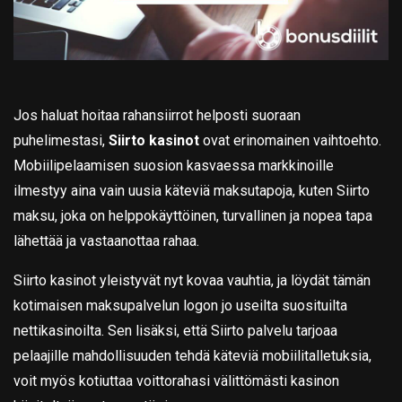
Jos haluat hoitaa rahansiirrot helposti suoraan
puhelimestasi,
Siirto kasinot
ovat erinomainen vaihtoehto.
Mobiilipelaamisen suosion kasvaessa markkinoille
ilmestyy aina vain uusia käteviä maksutapoja, kuten Siirto
maksu, joka on helppokäyttöinen, turvallinen ja nopea tapa
lähettää ja vastaanottaa rahaa.
Siirto kasinot yleistyvät nyt kovaa vauhtia, ja löydät tämän
kotimaisen maksupalvelun logon jo useilta suosituilta
nettikasinoilta. Sen lisäksi, että
Siirto palvelu
tarjoaa
pelaajille mahdollisuuden tehdä käteviä mobiilitalletuksia,
voit myös kotiuttaa voittorahasi välittömästi kasinon