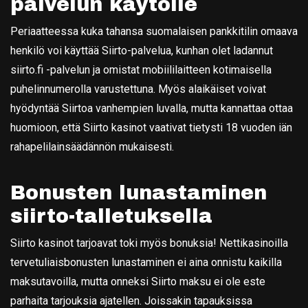
palvelun käytölle
Periaatteessa kuka tahansa suomalaisen pankkitilin omaava
henkilö voi käyttää Siirto-palvelua, kunhan olet ladannut
siirto.fi -palvelun ja omistat mobiililaitteen kotimaisella
puhelinnumerolla varustettuna. Myös alaikäiset voivat
hyödyntää Siirtoa vanhempien luvalla, mutta kannattaa ottaa
huomioon, että Siirto kasinot vaativat tietysti 18 vuoden iän
rahapelilainsäädännön mukaisesti.
Bonusten lunastaminen
siirto-talletuksella
Siirto kasinot tarjoavat toki myös bonuksia! Nettikasinoilla
tervetuliaisbonusten lunastaminen ei aina onnistu kaikilla
maksutavoilla, mutta onneksi Siirto maksu ei ole este
parhaita tarjouksia ajatellen. Joissakin tapauksissa