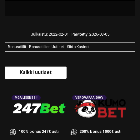
Julkaistu: 2022-02-01 | Päivitetty: 2026-03-05
Bonusdiilit
-
Bonusdiilien Uutiset
-
Siirto-Kasinot
Kaikki uutiset
MGA LISENSSI!
VEROVAPAA 200%
100% bonus 247€ asti
200% bonus 1000€ asti