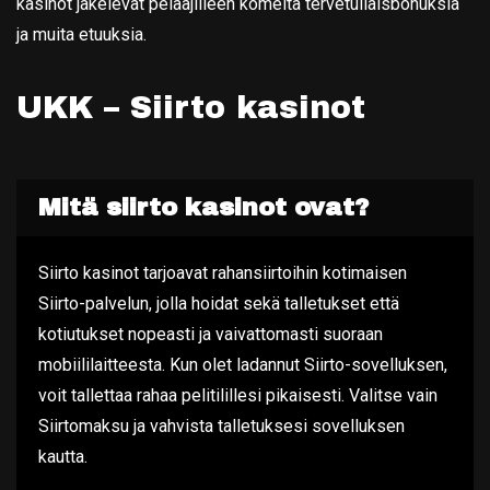
kasinot jakelevat pelaajilleen komeita tervetuliaisbonuksia
ja muita etuuksia.
UKK – Siirto kasinot
Mitä siirto kasinot ovat?
Siirto kasinot tarjoavat rahansiirtoihin kotimaisen
Siirto-palvelun, jolla hoidat sekä talletukset että
kotiutukset nopeasti ja vaivattomasti suoraan
mobiililaitteesta. Kun olet ladannut Siirto-sovelluksen,
voit tallettaa rahaa pelitilillesi pikaisesti. Valitse vain
Siirtomaksu ja vahvista talletuksesi sovelluksen
kautta.