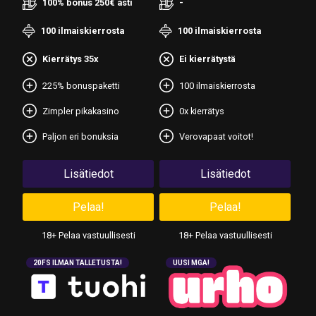
100% bonus 250€ asti
-
100 ilmaiskierrosta
100 ilmaiskierrosta
Kierrätys 35x
Ei kierrätystä
225% bonuspaketti
100 ilmaiskierrosta
Zimpler pikakasino
0x kierrätys
Paljon eri bonuksia
Verovapaat voitot!
Lisätiedot
Lisätiedot
Pelaa!
Pelaa!
18+ Pelaa vastuullisesti
18+ Pelaa vastuullisesti
20FS ILMAN TALLETUSTA!
UUSI MGA!