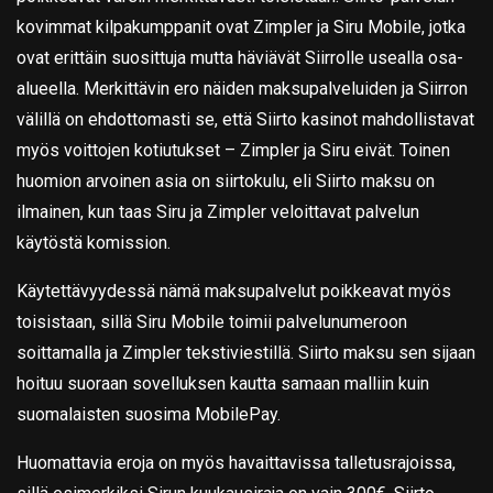
kovimmat kilpakumppanit ovat Zimpler ja Siru Mobile, jotka
ovat erittäin suosittuja mutta häviävät Siirrolle usealla osa-
alueella. Merkittävin ero näiden maksupalveluiden ja Siirron
välillä on ehdottomasti se, että Siirto kasinot mahdollistavat
myös voittojen kotiutukset – Zimpler ja Siru eivät. Toinen
huomion arvoinen asia on siirtokulu, eli Siirto maksu on
ilmainen, kun taas Siru ja Zimpler veloittavat palvelun
käytöstä komission.
Käytettävyydessä nämä maksupalvelut poikkeavat myös
toisistaan, sillä Siru Mobile toimii palvelunumeroon
soittamalla ja Zimpler tekstiviestillä. Siirto maksu sen sijaan
hoituu suoraan sovelluksen kautta samaan malliin kuin
suomalaisten suosima MobilePay.
Huomattavia eroja on myös havaittavissa talletusrajoissa,