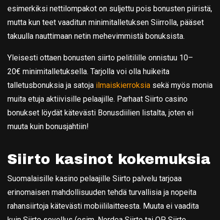
esimerkiksi nettilompakot on suljettu pois bonusten piiristä,
mutta kun teet vaaditun minimitalletuksen Siirrolla, pääset
takuulla nauttimaan netin mehevimmistä bonuksista.
Yleisesti ottaen bonusten siirto pelitilille onnistuu 10–
20€
minimitalletuksella
. Tarjolla voi olla huikeita
talletusbonuksia ja satoja
ilmaiskierroksia
sekä myös monia
muita etuja aktiivisille pelaajille. Parhaat Siirto casino
bonukset löydät kätevästi Bonusdiilien listalta, joten ei
muuta kuin bonusjahtiin!
Siirto kasinot kokemuksia
Suomalaisille kasino pelaajille Siirto palvelu tarjoaa
erinomaisen mahdollisuuden tehdä turvallisia ja nopeita
rahansiirtoja kätevästi mobiililaitteesta. Muuta ei vaadita
kuin Siirto sovellus (esim. Nordea Siirto tai OP Siirto