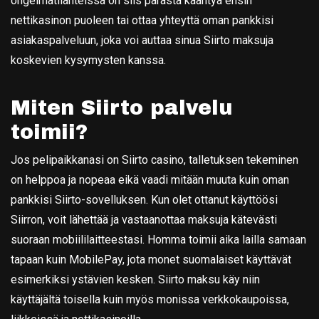
ongelmatilanteissa on siis parasta kääntyä ensin
nettikasinon puoleen tai ottaa yhteyttä oman pankkisi
asiakaspalveluun, joka voi auttaa sinua Siirto maksuja
koskevien kysymysten kanssa.
Miten Siirto palvelu
toimii?
Jos pelipaikkanasi on Siirto casino, talletuksen tekeminen
on helppoa ja nopeaa eikä vaadi mitään muuta kuin oman
pankkisi Siirto-sovelluksen. Kun olet ottanut käyttöösi
Siirron, voit lähettää ja vastaanottaa maksuja kätevästi
suoraan mobiililaitteestasi. Homma toimii aika lailla samaan
tapaan kuin MobilePay, jota monet suomalaiset käyttävät
esimerkiksi ystävien kesken. Siirto maksu käy niin
käyttäjältä toisella kuin myös monissa verkkokaupoissa,