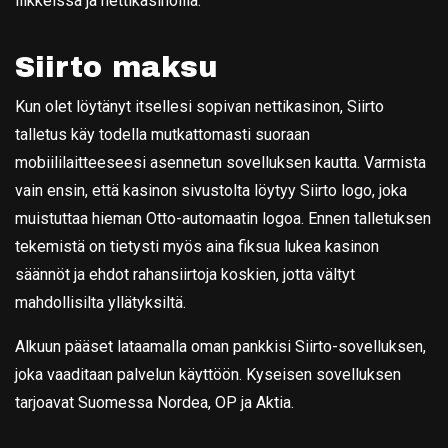
liikkeissä ja nettikasinoilla.
Siirto maksu
Kun olet löytänyt itsellesi sopivan nettikasinon, Siirto
talletus käy todella mutkattomasti suoraan
mobiililaitteeseesi asennetun sovelluksen kautta. Varmista
vain ensin, että kasinon sivustolta löytyy Siirto logo, joka
muistuttaa hieman Otto-automaatin logoa. Ennen talletuksen
tekemistä on tietysti myös aina fiksua lukea kasinon
säännöt ja ehdot rahansiirtoja koskien, jotta vältyt
mahdollisilta yllätyksiltä.
Alkuun pääset lataamalla oman pankkisi Siirto-sovelluksen,
joka vaaditaan palvelun käyttöön. Kyseisen sovelluksen
tarjoavat Suomessa Nordea, OP ja Aktia.